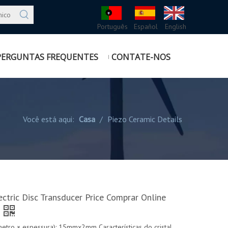
Português
Español
English
PERGUNTAS FREQUENTES
CONTATE-NOS
Você está aqui:
Casa
/
Piezo Ceramic Details
ectric Disc Transducer Price Comprar Online
etro × espessura): 15mmx2mm Características do cristal