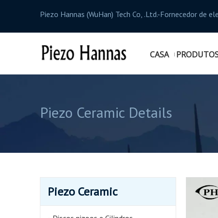
Piezo Hannas (WuHan) Tech Co, .Ltd.-Fornecedor de el
CASA
PRODUTO
Piezo Ceramic Details
Piezo Ceramic