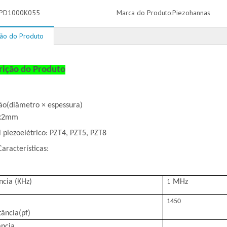
PD1000K055
Marca do Produto:
Piezohannas
ção do Produto
rição do Produto
ão
(diâmetro × espessura)
x2mm
 piezoelétrico: PZT4, PZT5, PZT8
Características:
1
ncia (KHz)
MHz
1450
tância
(pf)
ncia