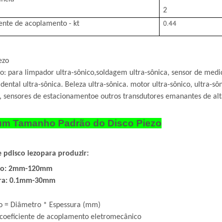
2
0.44
ente de acoplamento - kt
ezo
o: para limpador ultra-sônico,
soldagem ultra-sônica, sensor de medida
dental ultra-sônica. Beleza ultra-sônica. motor ultra-sônico, ultra-sô
, sensores de estacionamento
e outros transdutores emanantes de alt
um Tamanho Padrão do Disco Piezo
e p
disco iezo
para produzir:
ro: 2mm-120mm
ura: 0.1mm-30mm
 = Diâmetro * Espessura (mm)
 coeficiente de acoplamento eletromecânico