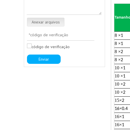
Tamanh
Anexar arquivos
8
×
1
8
×
1
8
×
2
Enviar
8
×
2
10
×
1
10
×
1
10
×
2
10
×
2
15
×
2
×
16
0.4
16
×
1
16
×
1