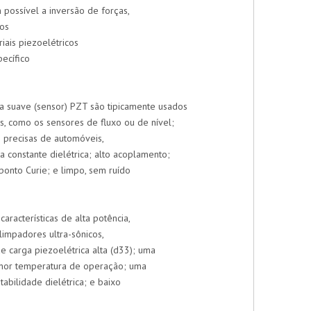
 possível a inversão de forças,
cos
ais piezoelétricos
ecífico
a suave (sensor) PZT são tipicamente usados
s, como os sensores de fluxo ou de nível;
s precisas de automóveis,
ta constante dielétrica; alto acoplamento;
 ponto Curie; e limpo, sem ruído
aracterísticas de alta potência,
limpadores ultra-sônicos,
de carga piezoelétrica alta (d33); uma
enor temperatura de operação; uma
abilidade dielétrica; e baixo