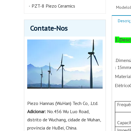
PZT-8 Piezo Ceramics
Modelo:
Descri
Contate-Nos
1.
Desc
.
Dimens
: 15mm
Material
Elétrico
Piezo Hannas (WuHan) Tech Co, .Ltd.
Frequê
Adicionar:
No.456 Wu Luo Road,
distrito de Wuchang, cidade de Wuhan,
Capaci
província de HuBei, China.
Impedâ