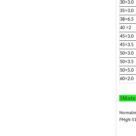
×
30
3.0
×
35
3.0
×
38
6.5
40
×
2
×
45
3.0
×
45
3.5
×
50
3.0
×
50
3.5
×
50
5.0
×
60
2.0
3
Mate
Normalme
PMgN-51,