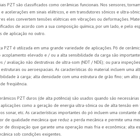
ais PZT são classificados como cerâmicas funcionais. Nos sensores, tornam
e acelerações em sinais elétricos, e em transdutores sônicos e ultra-sôni
res eles convertem tensões elétricas em vibrações ou deformações. Materi
sificados de acordo com a sua composição química, por um lado, e pelo esp
s de aplicação no outro.
ca PZT é utilizada em uma grande variedade de aplicações. Pó de cerâmic
 acoplamento elevado e / ou a alta sensibilidade da carga são importante
es / avaliação não destrutivas de ultra-som (NDT / NDE); ou para inspeçõe
estruturais ou aeroespaciais. As características do material incluem uma al
ibilidade à carga; alta densidade com uma estrutura de grão fino; um alto
 de freqüência.
râmicos PZT duros (de alta potência) são usados ​​quando são necessárias c
o aplicações como a geração de energia ultra-sônica ou de alta tensão em 
vos sonar, etc. As características importantes do pó incluem uma constante 
tor de qualidade mecânica que reduz a perda mecânica e permite uma m
or de dissipação que garante uma operação mais fria e econômica; alta est
cânica sob condições exigentes.