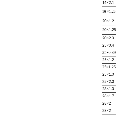
×
16
2.1
16
×
1.25
×
20
1.2
×
20
1.25
×
20
2.0
×
25
0.4
25
0.89
×
×
25
1.2
25
1.25
×
×
25
1.0
×
25
2.0
×
28
1.0
×
28
1.7
×
28
2
×
28
2