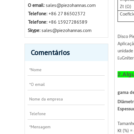
O email:
sales@piezohannas.com
Zt (Ω)
Telefone
:
+86 27 86502372
Coefici
Telefone:
+86 15927286589
Skype:
sales@piezohannas.com
Disco Pi
Aplicaçã
Comentários
unidade 
Eu
Gniter
2.Alg
gama d
Diâmet
Espess
Tamanho
Kt (%) =