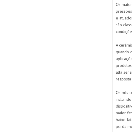
Os materi
pressões 
e atuado
são clas
condiçõe
A cerâmi
quando o
aplicaçõ
produtos 
alta sens
resposta
Os pós ce
incluind
dispositi
maior fa
baixo fat
perda me