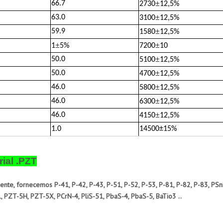
±
66.7
2730
12,5%
±
63.0
3100
12,5%
±
59.9
1580
12,5%
±
±
1
5%
7200
10
±
50.0
5100
12,5%
±
50.0
4700
12,5%
±
46.0
5800
12,5%
±
46.0
6300
12,5%
±
46.0
4150
12,5%
1.0
14500
±
15%
rial .PZT
nte, fornecemos P-41, P-42, P-43, P-51, P-52, P-53, P-81, P-82, P-83, PSn
 PZT-5H, PZT-5X, PCrN-4, PliS-51, PbaS-4, PbaS-5, BaTio3 ..