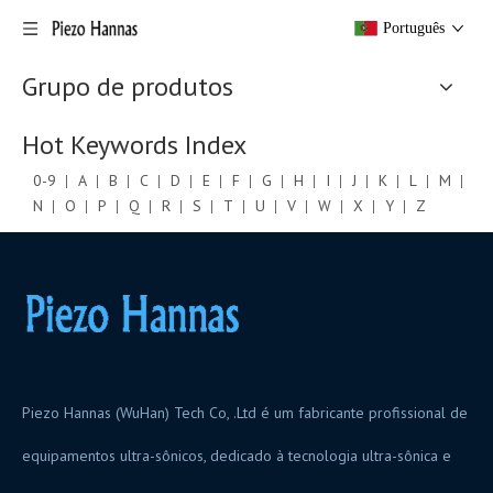
Português
Grupo de produtos
Hot Keywords Index
0-9
A
B
C
D
E
F
G
H
I
J
K
L
M
N
O
P
Q
R
S
T
U
V
W
X
Y
Z
Piezo Hannas (WuHan) Tech Co, .Ltd é um fabricante profissional de
equipamentos ultra-sônicos, dedicado à tecnologia ultra-sônica e