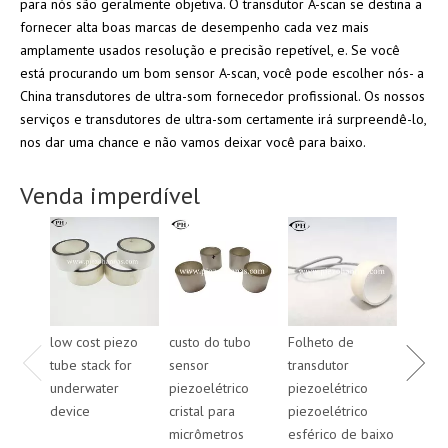
para nós são geralmente objetiva. O transdutor A-scan se destina a
fornecer alta boas marcas de desempenho cada vez mais
amplamente usados ​​resolução e precisão repetível, e. Se você
está procurando um bom sensor A-scan, você pode escolher nós- a
China transdutores de ultra-som fornecedor profissional. Os nossos
serviços e transdutores de ultra-som certamente irá surpreendê-lo,
nos dar uma chance e não vamos deixar você para baixo.
Venda imperdível
low cost piezo
custo do tubo
Folheto de
60 * 3
tube stack for
sensor
transdutor
placa e
underwater
piezoelétrico
piezoelétrico
piezo 
device
cristal para
piezoelétrico
para s
micrômetros
esférico de baixo
sônica