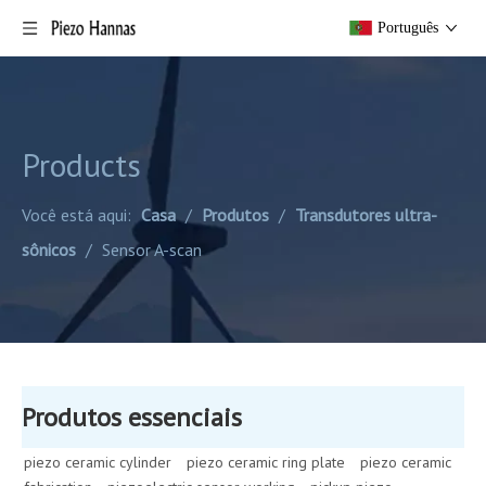
Português
Products
Você está aqui:
Casa
/
Produtos
/
Transdutores ultra-
sônicos
/
Sensor A-scan
Produtos essenciais
piezo ceramic cylinder
piezo ceramic ring plate
piezo ceramic