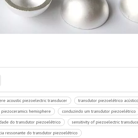
re acoustic piezoelectric transducer
transdutor piezoelétrico acústic
e piezoceramics hemisphere
conduzindo um transdutor piezoelétrico
idade do transdutor piezoelétrico
sensitivity of piezoelectric transduc
ia ressonante do transdutor piezoelétrico