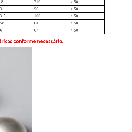
.8
210
> 50
3
90
> 50
3.5
100
> 50
58
64
> 50
6
67
> 50
tricas conforme necessário.