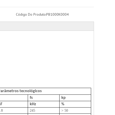
Código Do Produto:
PB1000K0004
Parâmetros tecnológicos
fs
kp
nF
kHz
%
.8
245
> 50