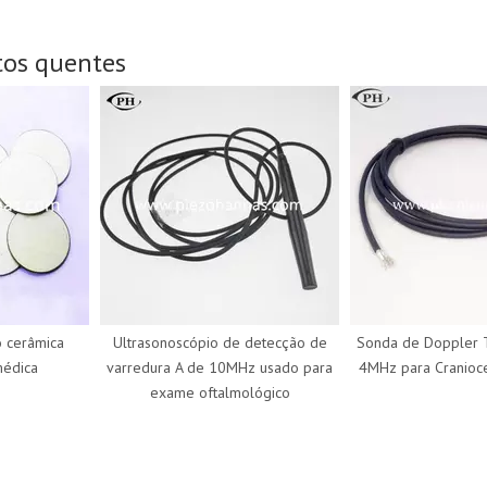
tos quentes
erâmica
Ultrasonoscópio de detecção de
Sonda de Doppler TC
ica
varredura A de 10MHz usado para
4MHz para Craniocervic
exame oftalmológico