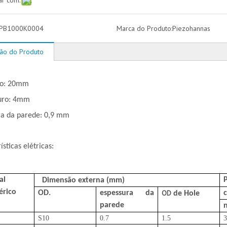
ar com:
PB1000K0004
Marca do Produto:
Piezohannas
ção do Produto
ro: 20mm
uro: 4mm
ra da parede: 0,9 mm
ísticas elétricas:
al
Dimensão externa (mm)
érico
OD
OD.
espessura da
c
de Hole
parede
S10
0.7
1.5
3