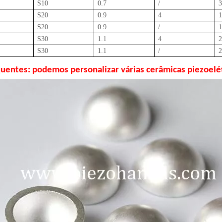
S10
0.7
/
3
S20
0.9
4
1
S20
0.9
/
1
S30
1.1
4
2
S30
1.1
/
2
quentes: podemos personalizar várias cerâmicas piezoelé