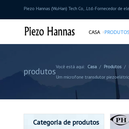
Piezo Hannas (WuHan) Tech Co, .Ltd.-Fornecedor de el
CASA
PRODUTO
Você está aqui:
Casa
/
Produtos
/
produtos
Um microfone transdutor piezoelétri
Categoria de produtos