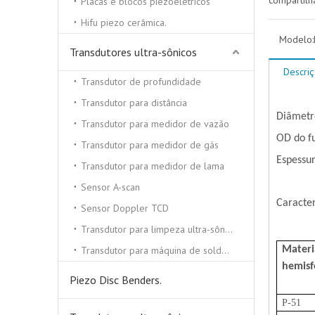
compartilh
Placas e blocos piezoelétricos
Hifu piezo cerâmica.
Modelo:
Transdutores ultra-sônicos
Descri
Transdutor de profundidade
Transdutor para distância
Diâmet
Transdutor para medidor de vazão
OD do f
Transdutor para medidor de gás
Espessu
Transdutor para medidor de lama
Sensor A-scan
Caracter
Sensor Doppler TCD
Transdutor para limpeza ultra-sônica
Transdutor para máquina de solda ultra-sônica
Materi
hemisf
Piezo Disc Benders.
P-51