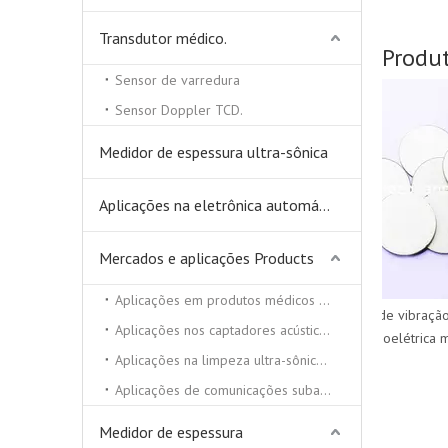
Transdutor médico.
Produ
Sensor de varredura
low cost piezo tube stack for
Sensor Doppler TCD.
underwater device
Medidor de espessura ultra-sônica
Aplicações na eletrônica automática
Mercados e aplicações Products
Aplicações em produtos médicos e de beleza
sensor de vibração c
Aplicações nos captadores acústicos
piezoelétrica méd
Aplicações na limpeza ultra-sônica e soldador ultra-sônico
Aplicações de comunicações subaquáticas
Medidor de espessura