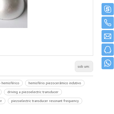
sob um:
o hemisférico
hemisfério piezocerâmico indutivo
driving a piezoelectric transducer
er
piezoelectric transducer resonant frequency