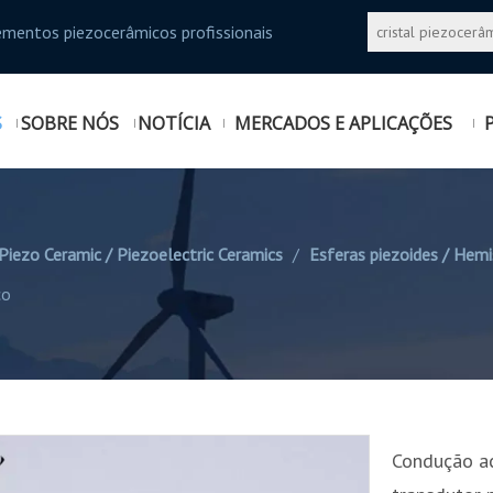
ementos piezocerâmicos profissionais
S
SOBRE NÓS
NOTÍCIA
MERCADOS E APLICAÇÕES
Piezo Ceramic / Piezoelectric Ceramics
/
Esferas piezoides / Hemi
co
Condução ac