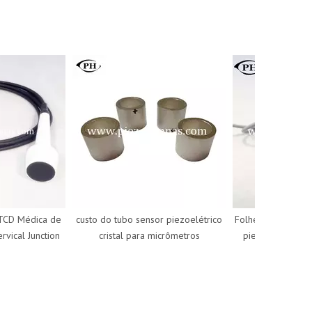
D Médica de
custo do tubo sensor piezoelétrico
Folheto de transdutor
al Junction
cristal para micrômetros
piezoelétrico esfér
custo