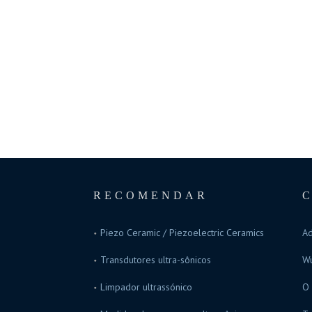
RECOMENDAR
Piezo Ceramic / Piezoelectric Ceramics
Ad
Transdutores ultra-sônicos
Wu
Limpador ultrassónico
O 