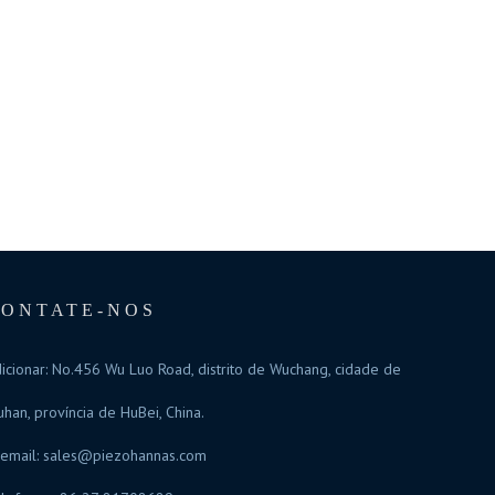
CONTATE-NOS
icionar: No.456 Wu Luo Road, distrito de Wuchang, cidade de
han, província de HuBei, China.
email:
sales@piezohannas.com