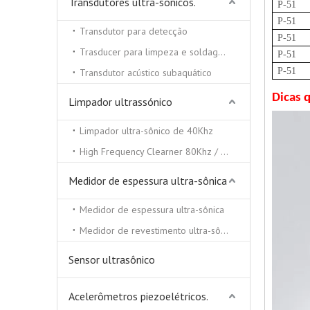
Transdutores ultra-sônicos.
P-51
P-51
Transdutor para detecção
P-51
Trasducer para limpeza e soldagem ultra-sônica
P-51
P-51
Transdutor acústico subaquático
Dicas 
Limpador ultrassónico
Limpador ultra-sônico de 40Khz
High Frequency Clearner 80Khz / 100Khz / 130 / Khz
Medidor de espessura ultra-sônica
Medidor de espessura ultra-sônica
Medidor de revestimento ultra-sônico
Sensor ultrasônico
Acelerômetros piezoelétricos.