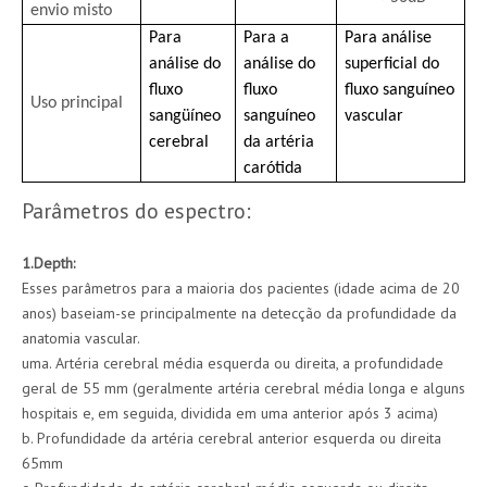
envio misto
Para
Para a
Para análise
análise do
análise do
superficial do
fluxo
fluxo
fluxo sanguíneo
Uso principal
sangüíneo
sanguíneo
vascular
cerebral
da artéria
carótida
Parâmetros do espectro:
1.Depth:
Esses parâmetros para a maioria dos pacientes (idade acima de 20
anos) baseiam-se principalmente na detecção da profundidade da
anatomia vascular.
uma. Artéria cerebral média esquerda ou direita, a profundidade
geral de 55 mm (geralmente artéria cerebral média longa e alguns
hospitais e, em seguida, dividida em uma anterior após 3 acima)
b. Profundidade da artéria cerebral anterior esquerda ou direita
65mm