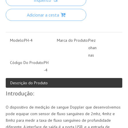
Inquérito
Adicionar a cesta
Modelo:
PH-4
Marca do Produto:
Piez
ohan
nas
Código Do Produto:
PH
-4
Descrição do Produto
Introdução:
O dispositivo de medição de sangue Doppler que desenvolvemos
pode equipar com sensor de fluxo sanguíneo de 2mhz, 4mhz e
8mhz para medir a taxa de fluxo sanguíneo de profundidade
diferente. A interface de saída é a porta USB, e a entrada de