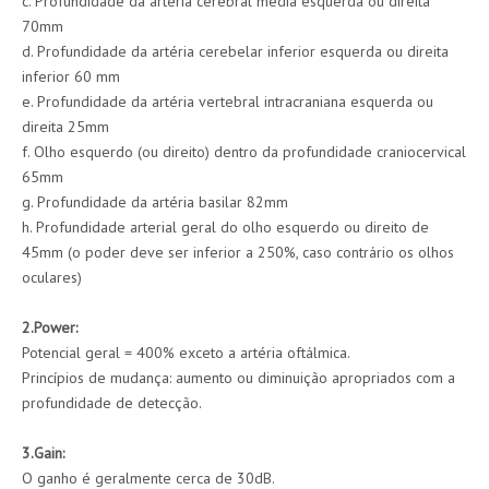
c. Profundidade da artéria cerebral média esquerda ou direita
70mm
d. Profundidade da artéria cerebelar inferior esquerda ou direita
inferior 60 mm
e. Profundidade da artéria vertebral intracraniana esquerda ou
direita 25mm
f. Olho esquerdo (ou direito) dentro da profundidade craniocervical
65mm
g. Profundidade da artéria basilar 82mm
h. Profundidade arterial geral do olho esquerdo ou direito de
45mm (o poder deve ser inferior a 250%, caso contrário os olhos
oculares)
2.Power:
Potencial geral = 400% exceto a artéria oftálmica.
Princípios de mudança: aumento ou diminuição apropriados com a
profundidade de detecção.
3.Gain:
O ganho é geralmente cerca de 30dB.