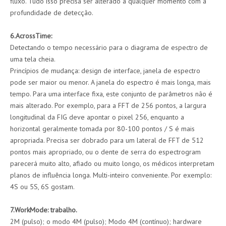
fluxo. Tudo isso precisa ser alterado a qualquer momento com a
profundidade de detecção.
6.AcrossTime:
Detectando o tempo necessário para o diagrama de espectro de
uma tela cheia.
Princípios de mudança: design de interface, janela de espectro
pode ser maior ou menor. A janela do espectro é mais longa, mais
tempo. Para uma interface fixa, este conjunto de parâmetros não é
mais alterado. Por exemplo, para a FFT de 256 pontos, a largura
longitudinal da FIG deve apontar o pixel 256, enquanto a
horizontal geralmente tomada por 80-100 pontos / S é mais
apropriada. Precisa ser dobrado para um lateral de FFT de 512
pontos mais apropriado, ou o dente de serra do espectrogram
parecerá muito alto, afiado ou muito longo, os médicos interpretam
planos de influência longa. Multi-inteiro conveniente. Por exemplo:
4S ou 5S, 6S gostam.
7.WorkMode: trabalho.
2M (pulso); o modo 4M (pulso); Modo 4M (contínuo); hardware