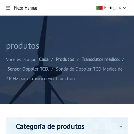
Português
produtos
Você está aqui:
Casa
/
Produtos
/
Transdutor médico.
/
Sensor Doppler TCD.
/
Sonda de Doppler TCD Médica de
4MHz para Craniocervical Junction
Categoria de produtos