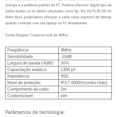
energia é a potência padrão do PC. Poderia oferecer algum tipo de
dados brutos ou os dados calculados como Vp; Vm, Vd, PI, RI, SD, Hr.
Além disso, poderíamos oferecer a saída como espectro de bitmap
quando conectar com seu laptop ou PC diretamente.
Sonda Doppler Craniocervical de 4MHz:
Freqüência
4MHz
Sensibilidade
-10dB
Largura de banda (-6dB):
30%
Capacitação estática:
1300 pF
Impedância:
50Ω
Nível de proteção:
IPX7 4000V
(
contra chão
)
Comprimento do cabo:
2m
Customizável:
sim
Parâmetros de tecnologia: