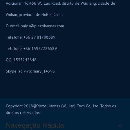
Adicionar: No.456 Wu Luo Road, distrito de Wuchang, cidade de
Wuhan, província de HuBei, China.
O email:
sales@piezohannas.com
Telefone: +86 27 81708689
Telefone: +86 15927286589
QQ: 1553242848
Skype: ao vivo: mary_14398
Copyright 2018
Piezo Hannas (WuHan) Tech Co, .Ltd. Todos os

direitos reservados.
Navegação Rápida