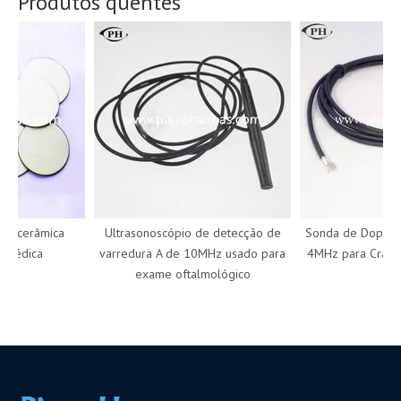
Produtos quentes
o cerâmica
Ultrasonoscópio de detecção de
Sonda de Doppler 
médica
varredura A de 10MHz usado para
4MHz para Cranioce
exame oftalmológico