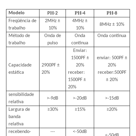
H
PH
PH
Modelo
P
-2
-4
-8
Freqüência de
2MHz ±
4MHz ±
8MHz ± 10
%
trabalho
10
%
10
%
Método de
Onda de
Onda
Onda continua
trabalho
pulso
continua
Enviar:
1500PF ±
enviar: 500PF ±
Capacidade
2900PF ±
20
%
20
%
estática
20
%
receber:
receber
:
500PF
1500PF ±
± 20
%
20
%
sensibilidade
>
-9dB
>
-20dB
>
-15dB
relativa
Largura de
≥30
%
≥15
%
≥20
%
banda
relativa
recebendo-
---
<
-50dB
<
-50dB