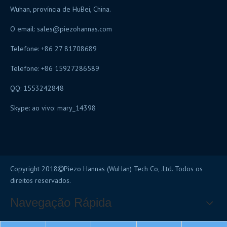
Wuhan, província de HuBei, China.
O email:
sales@piezohannas.com
Telefone: +86 27 81708689
Telefone: +86 15927286589
QQ: 1553242848
Skype: ao vivo: mary_14398
Copyright 2018
Piezo Hannas (WuHan) Tech Co, .Ltd. Todos os

direitos reservados.
Navegação Rápida