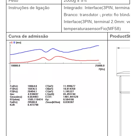
Peso
2000g ± 5
%
Instruções de ligação
Integrado: Interface
3PIN, terminal 
(
transdutor
-, preto: fio blindado
Branco:
Interface
3PIN, terminal 2.0mm: verm
(
temperatura
sensor
Fio
(
MF58
)
Curva de admissão
P
roduct
S
tru