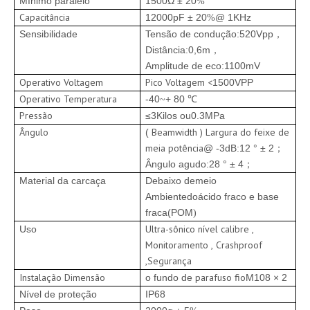
Mínimo paralelo
1500Ω ± 20
%
Capacitância
12000pF ± 20
@ 1KHz
%
Sensibilidade
Tensão de condução
:
520Vpp
，
Distância:
0,6m
，
Amplitude de eco:
1100mV
Operativo
Voltagem
Pico
Voltagem
<
1500VPP
Operativo
Temperatura
-40
+ 80 ℃
~
Pressão
≤3
Kilos ou
0.3MPa
Ângulo
Beamwidth
) Largura do feixe de
(
meia potência
@ -3dB
12 ° ± 2
:
；
Ângulo agudo
:
28 ° ± 4
；
Material da carcaça
Debaixo de
meio
Ambiente
do
ácido fraco e base
fraca
(
POM
)
Ultra-sônico
nível
calibre
,
Uso
Monitoramento
,
Crashproof
,Segurança
Instalação
Dimensão
parafuso
fio
o fundo de
M108 × 2
Nível de proteção
IP68