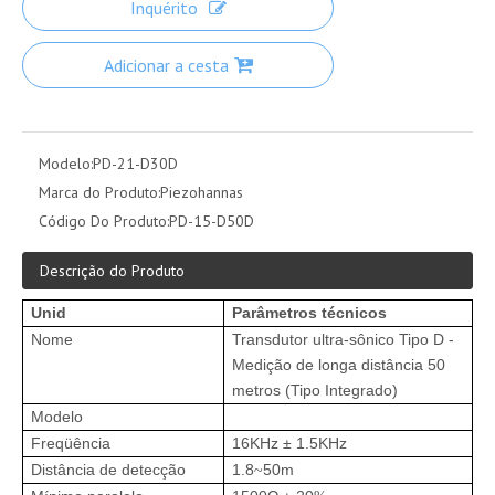
Inquérito
Adicionar a cesta
Modelo:
PD-21-D30D
Marca do Produto:
Piezohannas
Código Do Produto:
PD-15-D50D
Descrição do Produto
Unid
Parâmetros técnicos
I
Nome
Transdutor ultra-sônico Tipo D -
Medição de longa distância 50
metros (Tipo Integrado)
Modelo
Freqüência
16KHz ± 1.5KHz
Distância de detecção
1.8
50m
~