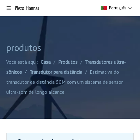
Português
produtos
Você está aqui:
Casa
/
Produtos
/
Transdutores ultra-
sônicos
/
Transdutor para distância
/
Estimativa do
transdutor de distância 50M com um sistema de sensor
ultra-som de longo alcance