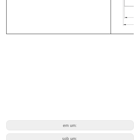
em um:
sob um: