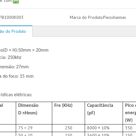
ar com:
PB1000K003
Marca do Produto:
Piezohannas
ção do Produto
ão
(
D × H
)
:
50mm × 20mm
cia: 250khz
imensão: 27mm
ia do foco: 15 mm
ísticas elétricas:
al
Dimensão
Fre (KHz)
Capacitância
Pico 
ener
D
×
Hmm)
(pF)
(W)
75 × 29
250
8000 ± 10%
350
50 × 20
250
3600 ± 10%
250