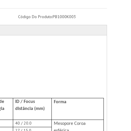
Código Do Produto:
PB1000K003
de
ID / Focus
Forma
gia
distância (mm)
40 / 20.0
Mesopore
Coroa
27 / 15.0
esférica