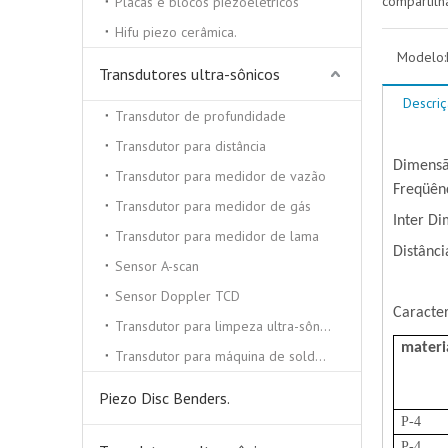
compartilh
Placas e blocos piezoelétricos
Hifu piezo cerâmica.
Modelo:
Transdutores ultra-sônicos
Descri
Transdutor de profundidade
Transdutor para distância
Dimens
Transdutor para medidor de vazão
Freqüên
Transdutor para medidor de gás
Inter D
Transdutor para medidor de lama
Distânc
Sensor A-scan
Sensor Doppler TCD
Caracter
Transdutor para limpeza ultra-sônica
materi
Transdutor para máquina de solda ultra-sônica
Piezo Disc Benders.
P-4
P-4