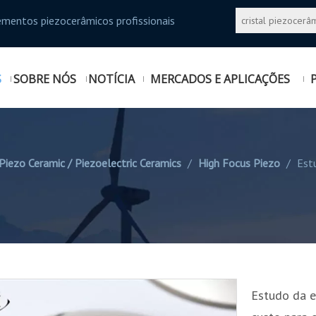
ementos piezocerâmicos profissionais
S
SOBRE NÓS
NOTÍCIA
MERCADOS E APLICAÇÕES
Piezo Ceramic / Piezoelectric Ceramics
/
High Focus Piezo
/
Est
Estudo da e