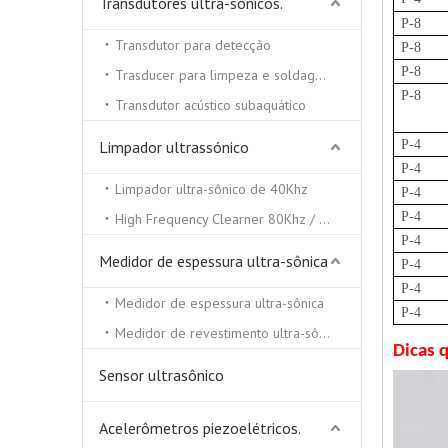
Transdutores ultra-sônicos.
P-8
Transdutor para detecção
P-8
P-8
Trasducer para limpeza e soldagem ultra-sônica
P-8
Transdutor acústico subaquático
Limpador ultrassónico
P-4
P-4
Limpador ultra-sônico de 40Khz
P-4
P-4
High Frequency Clearner 80Khz / 100Khz / 130 / Khz
P-4
Medidor de espessura ultra-sônica
P-4
P-4
Medidor de espessura ultra-sônica
P-4
Medidor de revestimento ultra-sônico
Dicas 
Sensor ultrasônico
Acelerômetros piezoelétricos.