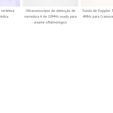
erâmica
Ultrasonoscópio de detecção de
Sonda de Doppler TCD
ica
varredura A de 10MHz usado para
4MHz para Craniocervic
exame oftalmológico