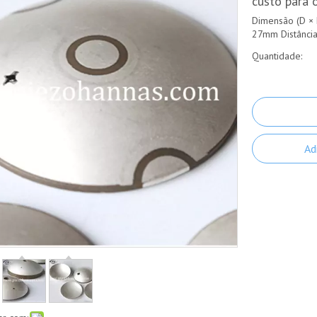
custo para o
Dimensão (D × 
27mm Distânci
Quantidade:
Ad