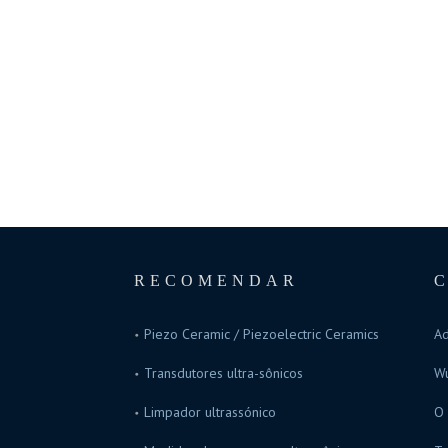
RECOMENDAR
Piezo Ceramic / Piezoelectric Ceramics
Ad
Transdutores ultra-sônicos
Wu
Limpador ultrassónico
O 