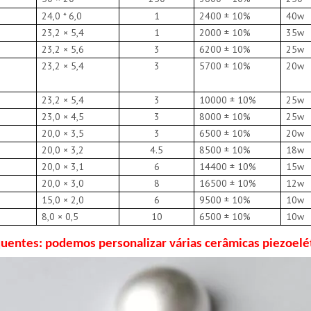
24,0 * 6,0
1
2400 ± 10%
40w
23,2 × 5,4
1
2000 ± 10%
35w
23,2 × 5,6
3
6200 ± 10%
25w
23,2 × 5,4
3
5700 ± 10%
20w
23,2 × 5,4
3
10000 ± 10%
25w
23,0 × 4,5
3
8000 ± 10%
25w
20,0 × 3,5
3
6500 ± 10%
20w
20,0 × 3,2
4.5
8500 ± 10%
18w
20,0 × 3,1
6
14400 ± 10%
15w
20,0 × 3,0
8
16500 ± 10%
12w
15,0 × 2,0
6
9500 ± 10%
10w
8,0 × 0,5
10
6500 ± 10%
10w
quentes: podemos personalizar várias cerâmicas piezoelé