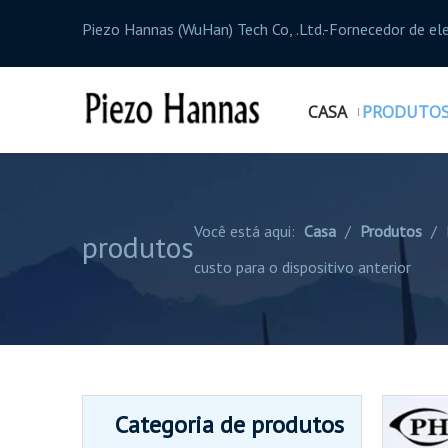
Piezo Hannas (WuHan) Tech Co, .Ltd.-Fornecedor de el
CASA
PRODUTO
Você está aqui:
Casa
/
Produtos
/
produtos
custo para o dispositivo anterior
Categoria de produtos