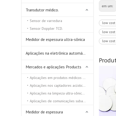
em um:
Transdutor médico.
Sensor de varredura
low cost
Sensor Doppler TCD.
low cost
Medidor de espessura ultra-sônica
low cost
Aplicações na eletrônica automática
Produ
Mercados e aplicações Products
low cost piezo tube stack for
underwater device
Aplicações em produtos médicos e de beleza
Aplicações nos captadores acústicos
Aplicações na limpeza ultra-sônica e soldador ultra-sônico
Aplicações de comunicações subaquáticas
Medidor de espessura