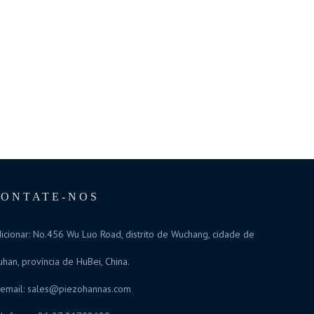
CONTATE-NOS
icionar: No.456 Wu Luo Road, distrito de Wuchang, cidade de
han, província de HuBei, China.
email:
sales@piezohannas.com