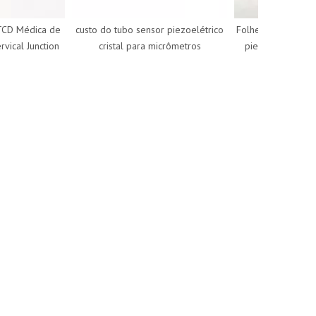
 Médica de
custo do tubo sensor piezoelétrico
Folheto de transdutor
al Junction
cristal para micrômetros
piezoelétrico esfér
custo