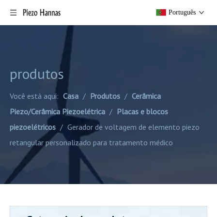
Português
produtos
Você está aqui:
Casa
/
Produtos
/
Cerâmica
Piezo/Cerâmica Piezoelétrica
/
Placas e blocos
piezoelétricos
/
Gerador de voltagem de elemento piezo
retangular personalizado para tratamento médico