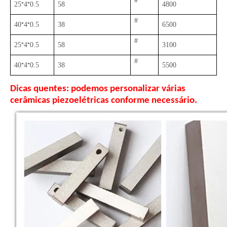
#
*
*
25
4
0.5
58
4800
#
*
*
40
4
0.5
38
6500
#
*
*
25
4
0.5
58
3100
#
*
*
40
4
0.5
38
5500
Dicas quentes: podemos personalizar várias
cerâmicas piezoelétricas conforme necessário.