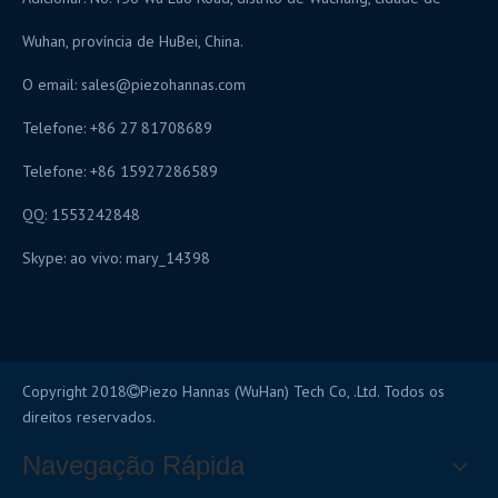
Wuhan, província de HuBei, China.
O email:
sales@piezohannas.com
Telefone: +86 27 81708689
Telefone: +86 15927286589
QQ: 1553242848
Skype: ao vivo: mary_14398
Copyright 2018
Piezo Hannas (WuHan) Tech Co, .Ltd. Todos os

direitos reservados.
Navegação Rápida