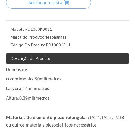
Adicionar a cesta
Modelo:
PD1000K0011
Marca do Produto:
Piezohannas
Código Do Produto:
PD1000K011
Descrição do Produto
Dimensão:
comprimento
: 90
milímetros
14
Largura:
milímetros
0,39
Altura:
milímetros
:
Materiais de
elemento piezo retangular
PZT4, PZT5, PZT8
ou outros materiais piezoelétricos necessários.