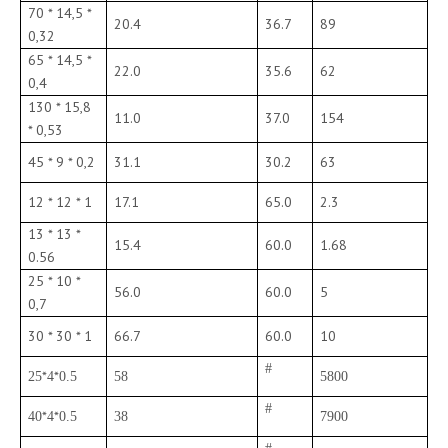
70 * 14,5 *
20.4
36.7
89
0,32
65 * 14,5 *
22.0
35.6
62
0,4
130 * 15,8
11.0
37.0
154
* 0,53
45 * 9 * 0,2
31.1
30.2
63
12 * 12 * 1
17.1
65.0
2.3
13 * 13 *
15.4
60.0
1.68
0.56
25 * 10 *
56.0
60.0
5
0,7
30 * 30 * 1
66.7
60.0
10
#
*
*
25
4
0.5
58
5800
#
*
*
40
4
0.5
38
7900