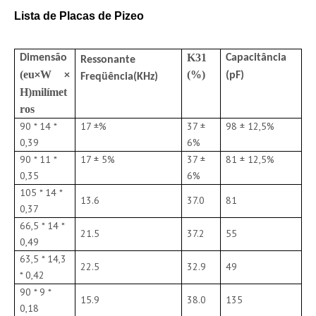
Lista de Placas de Pizeo
K31
Dimensão
Capacitância
Ressonante
(
eu
W
(%)
×
×
(pF)
Freqüência
(KHz)
H
)
milímet
ros
90 * 14 *
17 ±%
37 ±
98 ± 12,5%
0,39
6%
90 * 11 *
17 ± 5%
37 ±
81 ± 12,5%
0,35
6%
105 * 14 *
13.6
37.0
81
0,37
66,5 * 14 *
21.5
37.2
55
0,49
63,5 * 14,3
22.5
32.9
49
* 0,42
90 * 9 *
15.9
38.0
135
0,18