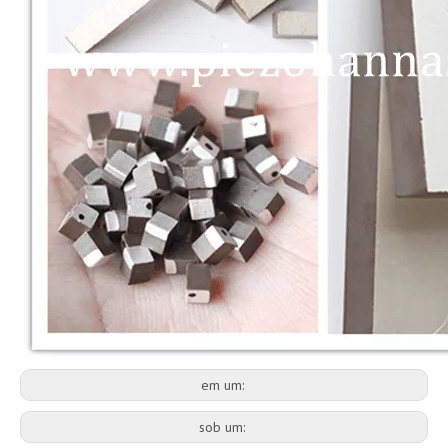
em um:
sob um: