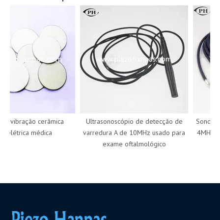
e vibração cerâmica
Ultrasonoscópio de detecção de
Sonda de
oelétrica médica
varredura A de 10MHz usado para
4MHz para
exame oftalmológico