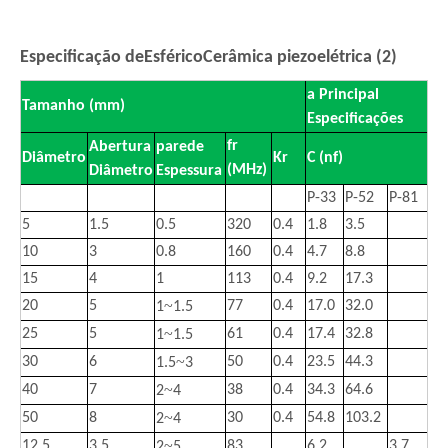
Especificação de
Esférico
Cerâmica piezoelétrica (2)
a Principal
Tamanho (mm)
Especificações
fr
Abertura
parede
Diâmetro
Kr
C (nf)
(MHz)
Diâmetro
Espessura
P-33
P-52
P-81
5
1.5
0.5
320
0.4
1.8
3.5
10
3
0.8
160
0.4
4.7
8.8
15
4
1
113
0.4
9.2
17.3
~
20
5
77
0.4
17.0
32.0
1
1.5
~
25
5
61
0.4
17.4
32.8
1
1.5
~
30
6
50
0.4
23.5
44.3
1.5
3
~
40
7
38
0.4
34.3
64.6
2
4
~
50
8
30
0.4
54.8
103.2
2
4
~
12.5
3.5
83
6.2
3.7
2
5