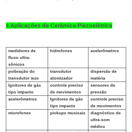
4.
Aplicações de Cerâmica Piezoelétrica
medidores de
hidrofones
acelerômetros
fluxo ultra-
sônicos
p
vibração do
transdutor
dispersão de
transdutor iezo
atomizador
matéria
Ignitores de gás
controle preciso
sensores de
tipo impacto
de movimentos
pressão
acelerômetros
Ignitores de gás
controle preciso
tipo impacto
de movimentos
microfones
pickups musicais
diagnóstico de
ultra-som
médico