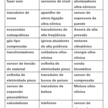
fazer som
sensores de nível
atomizadores
ultra-sônicos
transdutor de
aparelho de
sensor de
sonar
micro-ligação
espessura da
ultra-sônica
parede
ecosondas
transdutores de
Assors de alta
subaquáticas
alta freqüência
pressão
gás tipo
ignora atuadores
motores
compressão
de alta potência
vibratórios
transformadores
soldadura ultra-
cirurgia ultra-
sónica
sônica
sensor de tensão
colheita de
sonda
do material
eletricidade piezo
biomédica
colheita de
transdutor de
sensor de
eletricidade piezo
busca de peixes
compressão
sensor de
transdutor de
Mistura ultra-
expansão
beleza
sônica
piezoelétrico
calculadoras
telefones
sensor de