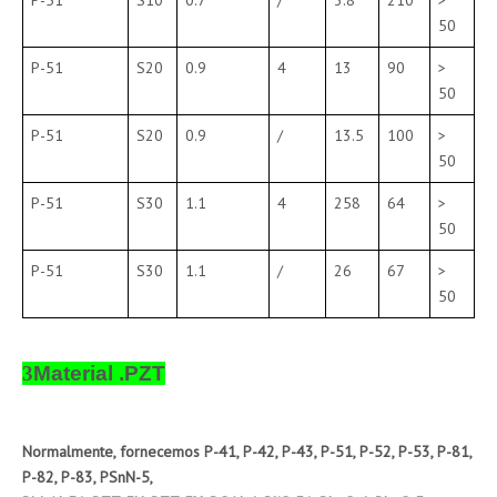
P-51
S10
0.7
/
3.8
210
>
50
P-51
S20
0.9
4
13
90
>
50
P-51
S20
0.9
/
13.5
100
>
50
P-51
S30
1.1
4
258
64
>
50
P-51
S30
1.1
/
26
67
>
50
3
Material .PZT
Normalmente, fornecemos P-41, P-42, P-43, P-51, P-52, P-53, P-81,
P-82, P-83, PSnN-5,