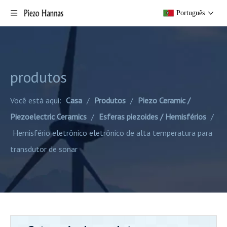
Português
produtos
Você está aqui:
Casa
/
Produtos
/
Piezo Ceramic /
Piezoelectric Ceramics
/
Esferas piezoides / Hemisférios
/
Hemisfério eletrônico eletrônico de alta temperatura para
transdutor de sonar