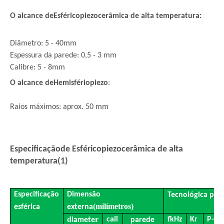
O alcance de
Esférico
piezocerâmica de alta temperatura
:
Diâmetro: 5 - 40mm
Espessura da parede: 0,5 - 3 mm
Calibre: 5 - 8mm
O alcance de
Hemisfério
piezo
:
Raios máximos: aprox. 50 mm
Especificação
de Esférico
piezocerâmica de alta
temperatura
(1)
Especificação
Dimensão
Tecnológica
par
(
milímetros
)
esférica
externa
d
r
cali
fkHz
Kr
P-
iamete
parede