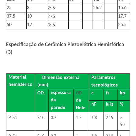
~
25
8
26.2
15.6
2
5
~
37.5
10
17.7
2
5
~
50
12
25.5
3
6
Especificação de Cerâmica Piezoelétrica Hemisférica
(3)
Hemisfério
Material
Dimensão externa
Parâmetros
hemisférico
(mm)
tecnológicos
OD
espessura
OD.
c
fs
kp
da
de
nF
kHz
%
parede
Hole
P-51
S10
0.7
1.5
3.8
245
>
50