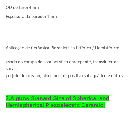
OD do furo: 4mm
Espessura da parede: 1mm
Aplicação de Cerâmica Piezoelétrica Esférica / Hemisférica:
usado no campo de som acústico abrangente, transdutor de
sonar,
projeto do oceano, hidrófone, dispositivo subaquático e outros.
2.
Alguns Stanard Size of Spherical and
Hemispherical Piezoelectric Ceramic
: