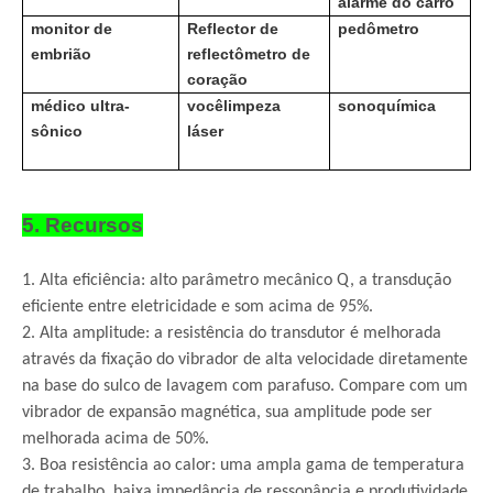
alarme do carro
monitor de
Reflector de
pedômetro
embrião
reflectômetro de
coração
médico ultra-
você
limpeza
sonoquímica
sônico
láser
5. Recursos
1. Alta eficiência: alto parâmetro mecânico Q, a transdução
eficiente entre eletricidade e som acima de 95%.
2. Alta amplitude: a resistência do transdutor é melhorada
através da fixação do vibrador de alta velocidade diretamente
na base do sulco de lavagem com parafuso. Compare com um
vibrador de expansão magnética, sua amplitude pode ser
melhorada acima de 50%.
3. Boa resistência ao calor: uma ampla gama de temperatura
de trabalho, baixa impedância de ressonância e produtividade