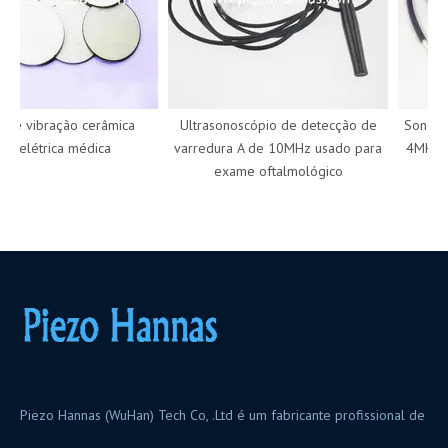
e vibração cerâmica
Ultrasonoscópio de detecção de
Sonda de
elétrica médica
varredura A de 10MHz usado para
4MHz para
exame oftalmológico
Piezo Hannas (WuHan) Tech Co, .Ltd é um fabricante profissional de