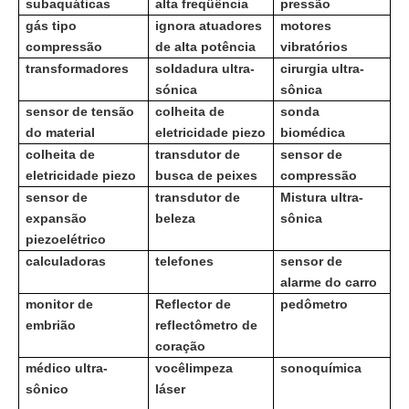
subaquáticas
alta freqüência
pressão
gás tipo
ignora atuadores
motores
compressão
de alta potência
vibratórios
transformadores
soldadura ultra-
cirurgia ultra-
sónica
sônica
sensor de tensão
colheita de
sonda
do material
eletricidade piezo
biomédica
colheita de
transdutor de
sensor de
eletricidade piezo
busca de peixes
compressão
sensor de
transdutor de
Mistura ultra-
expansão
beleza
sônica
piezoelétrico
calculadoras
telefones
sensor de
alarme do carro
monitor de
Reflector de
pedômetro
embrião
reflectômetro de
coração
médico ultra-
você
limpeza
sonoquímica
sônico
láser