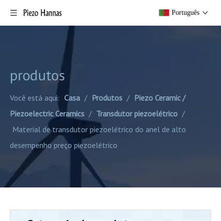
Português
produtos
Você está aqui:
Casa
/
Produtos
/
Piezo Ceramic /
Piezoelectric Ceramics
/
Transdutor piezoelétrico
/
Material de transdutor piezoelétrico do anel de alto
desempenho preço piezoelétrico