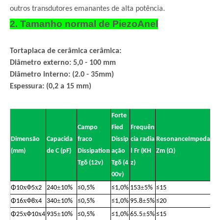
outros transdutores emanantes de alta potência.
2. Tamanho normal de Piezo
Anel
Torta
placa de cerâmica cerâmica
:
Diâmetro externo: 5,0 - 100 mm
Diâmetro interno: (2.0 - 35mm)
Espessura: (0,2 a 15 mm)
Forte
Campo
Fied
Frequên
Dimensão
Capacida
fraco
Dissip
cia radia
ResonanceImpedanc
n
(mm)
de C (pF)
Dissipatio
ação
l
Fr (KH
Zm (Ω)
Tgδ (12v)
Tgδ (4
z)
00v)
x
Φ
x
±
±
Φ
10
5
2
240
10%
≤
0,5%
≤
1,0%
153
5%
≤
15
x
Φ
x
±
±
Φ
16
8
4
340
10%
≤
0,5%
≤
1,0%
95.8
5%
≤
20
x
Φ
x
±
±
Φ
25
10
4
935
10%
≤
0,5%
≤
1,0%
65.5
5%
≤
15