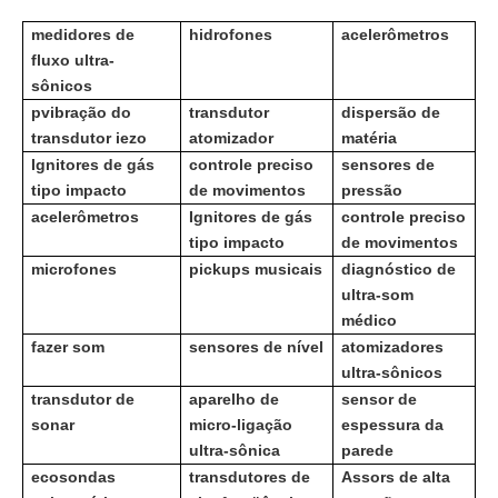
medidores de
hidrofones
acelerômetros
fluxo ultra-
sônicos
p
vibração do
transdutor
dispersão de
transdutor iezo
atomizador
matéria
Ignitores de gás
controle preciso
sensores de
tipo impacto
de movimentos
pressão
acelerômetros
Ignitores de gás
controle preciso
tipo impacto
de movimentos
microfones
pickups musicais
diagnóstico de
ultra-som
médico
fazer som
sensores de nível
atomizadores
ultra-sônicos
transdutor de
aparelho de
sensor de
sonar
micro-ligação
espessura da
ultra-sônica
parede
ecosondas
transdutores de
Assors de alta