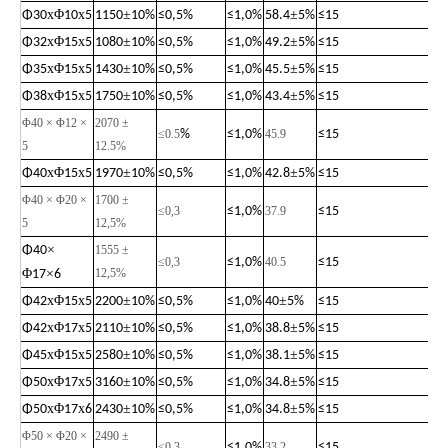
x
Φ
x
±
±
Φ
30
10
5
1150
10%
≤
0,5%
≤
1,0%
58.4
5%
≤
15
x
Φ
x
±
±
Φ
32
15
5
1080
10%
≤
0,5%
≤
1,0%
49.2
5%
≤
15
x
Φ
x
±
±
Φ
35
15
5
1430
10%
≤
0,5%
≤
1,0%
45.5
5%
≤
15
x
Φ
x
±
±
Φ
38
15
5
1750
10%
≤
0,5%
≤
1,0%
43.4
5%
≤
15
Φ40 × Φ12 ×
2070 ±
≤0.
5
%
≤
1,0%
45.9
≤
15
5
12
.
5%
x
Φ
x
±
±
Φ
40
15
5
1970
10%
≤
0,5%
≤
1,0%
42.8
5%
≤
15
Φ40 × Φ20 ×
1700 ±
≤0,3
≤
1,0%
37.9
≤
15
5
12,5%
×
Φ
40
1555 ±
≤0,3
≤
1,0%
40.5
≤
15
Φ
×
12,5%
17
6
x
Φ
x
±
±
Φ
42
15
5
2200
10%
≤
0,5%
≤
1,0%
40
5%
≤
15
x
Φ
x
±
±
Φ
42
17
5
2110
10%
≤
0,5%
≤
1,0%
38.8
5%
≤
15
x
Φ
x
±
±
Φ
45
15
5
2580
10%
≤
0,5%
≤
1,0%
38.1
5%
≤
15
x
Φ
x
±
±
Φ
50
17
5
3160
10%
≤
0,5%
≤
1,0%
34.8
5%
≤
15
x
Φ
x
±
±
Φ
50
17
6
2430
10%
≤
0,5%
≤
1,0%
34.8
5%
≤
15
Φ50 × Φ20 ×
2490 ±
≤0,3
≤
1,0%
33.2
≤
15