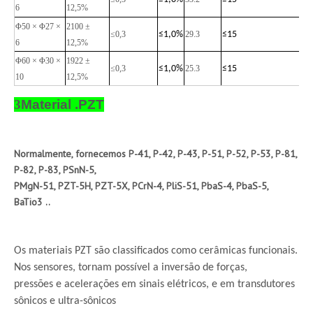
6
12,5%
Φ50 × Φ27 ×
2100 ±
≤0,3
≤
1,0%
29.3
≤
15
6
12,5%
Φ60 × Φ30 ×
1922 ±
≤0,3
≤
1,0%
25.3
≤
15
10
12,5%
3
Material .PZT
Normalmente, fornecemos P-41, P-42, P-43, P-51, P-52, P-53, P-81,
P-82, P-83, PSnN-5,
PMgN-51, PZT-5H, PZT-5X, PCrN-4, PliS-51, PbaS-4, PbaS-5,
BaTio3 ..
Os materiais PZT são classificados como cerâmicas funcionais.
Nos sensores, tornam possível a inversão de forças,
pressões e acelerações em sinais elétricos, e em transdutores
sônicos e ultra-sônicos