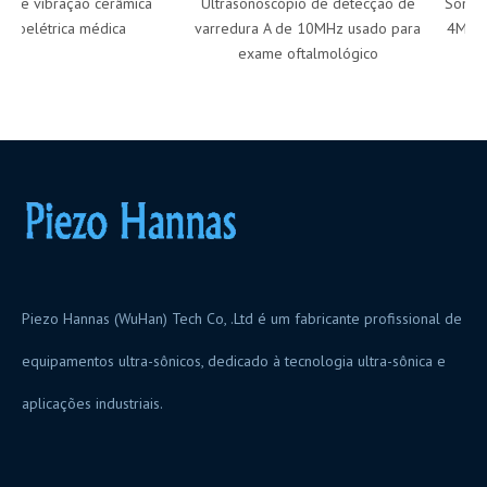
de vibração cerâmica
Ultrasonoscópio de detecção de
Sonda d
oelétrica médica
varredura A de 10MHz usado para
4MHz par
exame oftalmológico
Piezo Hannas (WuHan) Tech Co, .Ltd é um fabricante profissional de
equipamentos ultra-sônicos, dedicado à tecnologia ultra-sônica e
aplicações industriais.