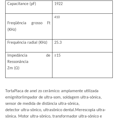
Capac
itan
ce (pF)
1922
410
Freqüência grosso Ft
(KHz)
Frequência radial (KHz)
25.3
Impedância de
≤
15
Ressonância
Zm (Ω)
Torta
Placa de anel zo cerâmico: amplamente utilizada
em
ignitor
limpador de ultra-som, soldagem ultra-sônica,
sensor de medida de distância ultra-sônica,
detector ultra-sônico, ultrasônico dental.Merescopia ultra-
sônica. Motor ultra-sônico, transformador ultra-sônico e