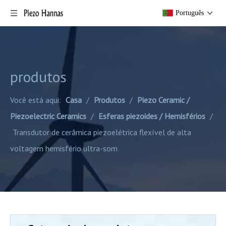
Português
produtos
Você está aqui:
Casa
/
Produtos
/
Piezo Ceramic /
Piezoelectric Ceramics
/
Esferas piezoides / Hemisférios
/
Transdutor de cerâmica piezoelétrica flexível de alta
voltagem hemisfério ultra-som