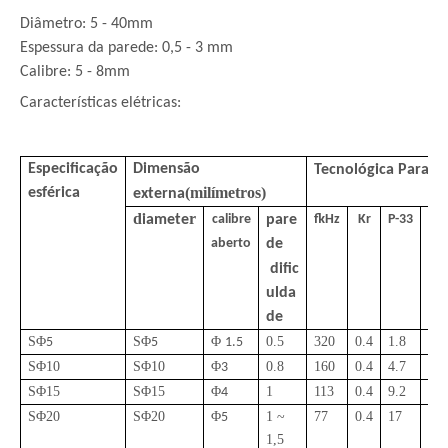
Diâmetro: 5 - 40mm
Espessura da parede: 0,5 - 3 mm
Calibre: 5 - 8mm
Características elétricas:
Especificação
Dimensão
Tecnológica
Parame
(
milímetros
)
esférica
externa
d
r
iamete
calibre
pare
fkHz
Kr
P-33
P-
aberto
de
dific
ulda
de
Φ
S
Φ
S
Φ
0.5
320
0.4
1.8
3.5
5
5
1.5
S
Φ
10
S
Φ
10
Φ
0.
8
160
0.4
4.7
8.8
3
S
Φ
1
5
S
Φ
1
5
Φ
1
113
0.4
9.2
17.
4
S
Φ
20
S
Φ
20
Φ
1 ~
77
0.4
17
32.
5
1,5