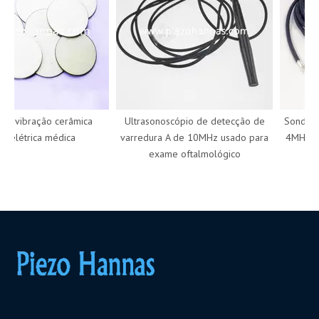
e vibração cerâmica
Ultrasonoscópio de detecção de
Sonda de
oelétrica médica
varredura A de 10MHz usado para
4MHz para
exame oftalmológico