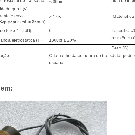
o residual do transdutor
nota de imp
˂ 30μs
lidade geral (v)
mento e envio
Material da
> 1.0V
 3vp-p
8pulses
L = 85mm)
de feixe ° (-3dB)
6 °
Especificaç
resistência 
ância eletrostática (PF)
1300pf ± 20%
Peso (G)
ação
O tamanho da estrutura do transdutor pode 
usuário.
gem: