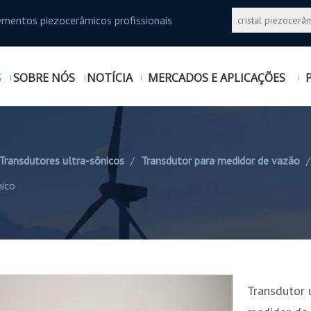
ementos piezocerâmicos profissionais
S
SOBRE NÓS
NOTÍCIA
MERCADOS E APLICAÇÕES
Transdutores ultra-sônicos
/
Transdutor para medidor de vazão
nico
Transdutor 