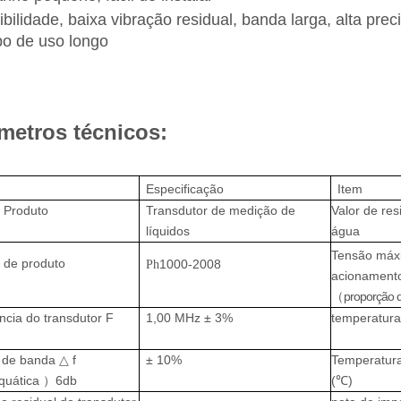
bilidade, baixa vibração residual, banda larga, alta prec
o de uso longo
metros técnicos
:
Especificação
Item
e Produto
Transdutor de medição de
Valor de res
líquidos
água
Tensão máx
 de produto
1000-2008
Ph
acionamento
（
proporção 
cia do transdutor F
1,00 MHz ± 3%
temperatura
 de banda △ f
± 10%
Temperatur
uática ）6db
(℃)