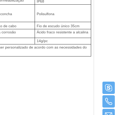
ermeabilização
IP68
 concha
Polisulfona
ão de cabo
Fio de escudo único 35cm
à corrosão
Ácido fraco resistente a alcalina
14g/pc
ser personalizado de acordo com as necessidades do