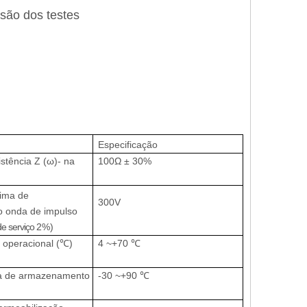
isão dos testes
Especificação
istência Z (ω)- na
100Ω ± 30%
ima de
300V
 onda de impulso
de serviço
2%)
 operacional (℃)
4 ~+70 ℃
a de armazenamento
-30 ~+90 ℃