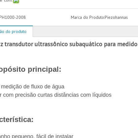
ar com:
PH1000-2008
Marca do Produto:
Piezohannas
ção do produto
transdutor ultrassônico subaquático para medidor 
opósito principal:
 medição de fluxo de água
r com precisão curtas distâncias com líquidos
terística:
nho pequeno, fácil de instalar