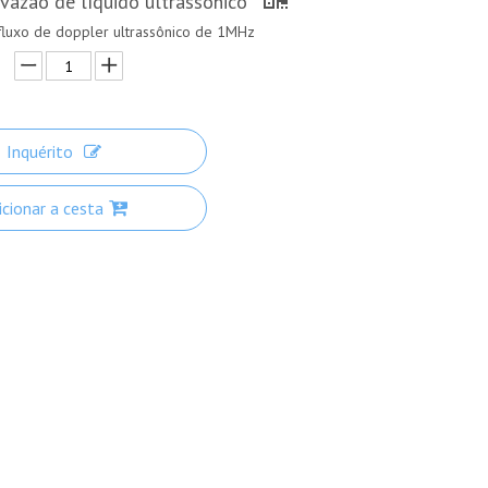
vazão de líquido ultrassônico
fluxo de doppler ultrassônico de 1MHz
Inquérito
icionar a cesta