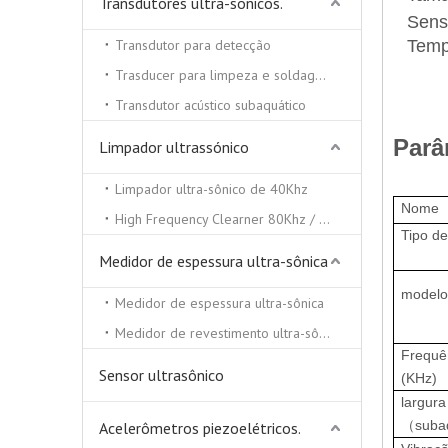
Transdutores ultra-sônicos.
Sensi
Transdutor para detecção
Temp
Trasducer para limpeza e soldagem ultra-sônica
Transdutor acústico subaquático
Parâ
Limpador ultrassónico
Limpador ultra-sônico de 40Khz
Nome
High Frequency Clearner 80Khz / 100Khz / 130 / Khz
Tipo d
Medidor de espessura ultra-sônica
modelo
Medidor de espessura ultra-sônica
Medidor de revestimento ultra-sônico
Frequên
Sensor ultrasônico
(KHz)
largura
（subaq
Acelerômetros piezoelétricos.