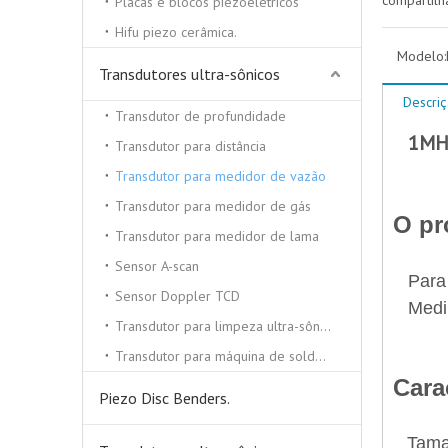
compartilh
Placas e blocos piezoelétricos
Hifu piezo cerâmica.
Modelo:
Transdutores ultra-sônicos
Descri
Transdutor de profundidade
1MHz 
Transdutor para distância
Transdutor para medidor de vazão
Transdutor para medidor de gás
O pr
Transdutor para medidor de lama
Sensor A-scan
Para
Sensor Doppler TCD
Medi
Transdutor para limpeza ultra-sônica
Transdutor para máquina de solda ultra-sônica
Carac
Piezo Disc Benders.
Tama