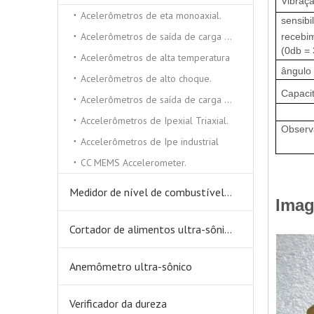
Vibraçã
Acelerômetros de eta monoaxial.
sensibi
Acelerômetros de saída de carga triaxial
recebi
(0db =
Acelerômetros de alta temperatura
ângulo 
Acelerômetros de alto choque.
Capacit
Acelerômetros de saída de carga monoxial
Accelerômetros de Ipexial Triaxial.
Observ
Accelerômetros de Ipe industrial
CC MEMS Accelerometer.
Medidor de nível de combustível ultra-sônico
Ima
Cortador de alimentos ultra-sônicos
Anemômetro ultra-sônico
Verificador da dureza