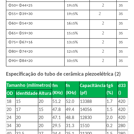
±
2
Φ
× Φ
×
50
44
25
19
5%
35
2
±
2
Φ
× Φ
×
55
39
30
19
5%
35
3
±
2
Φ
× Φ
×
60
54
30
16
5%
35
4
±
2
Φ
× Φ
×
65
59
30
15
5%
35
4
±
2
Φ
× Φ
×
75
67
16
13
5%
35
2
±
2
Φ
× Φ
×
80
74
20
12
5%
35
3
±
2
Φ
× Φ
×
90
84
20
10
5%
35
5
Especificação do tubo de cerâmica piezoelétrica (2)
δ
Tamanho
(milímetros)
fm
fn
Capacitância
tg
d33
(KHz)
(KHz)
(pf)
(%)
()
OD
identidade
Altura
18
15
20
51.2
52.0
13388
1.7
420
20
17
15
47.8
49.4
14056
1.5
420
24
20
20
47.1
48.8
12830
2.0
420
34
30
20
29.5
31.3
1510
0.2
280
40
32.5
37
24.4
25.1
21200
1.5
280