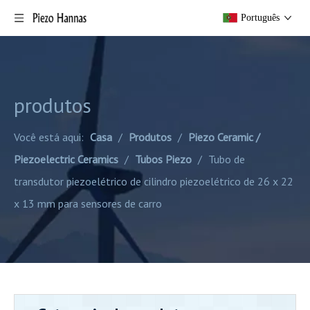
Português
produtos
Você está aqui:
Casa
/
Produtos
/
Piezo Ceramic /
Piezoelectric Ceramics
/
Tubos Piezo
/
Tubo de
transdutor piezoelétrico de cilindro piezoelétrico de 26 x 22
x 13 mm para sensores de carro