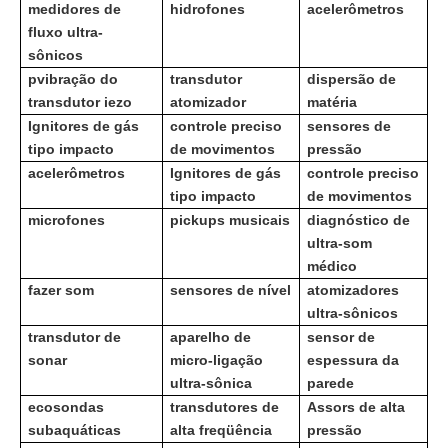
medidores de
hidrofones
acelerômetros
fluxo ultra-
sônicos
p
vibração do
transdutor
dispersão de
transdutor iezo
atomizador
matéria
Ignitores de gás
controle preciso
sensores de
tipo impacto
de movimentos
pressão
acelerômetros
Ignitores de gás
controle preciso
tipo impacto
de movimentos
microfones
pickups musicais
diagnóstico de
ultra-som
médico
fazer som
sensores de nível
atomizadores
ultra-sônicos
transdutor de
aparelho de
sensor de
sonar
micro-ligação
espessura da
ultra-sônica
parede
ecosondas
transdutores de
Assors de alta
subaquáticas
alta freqüência
pressão