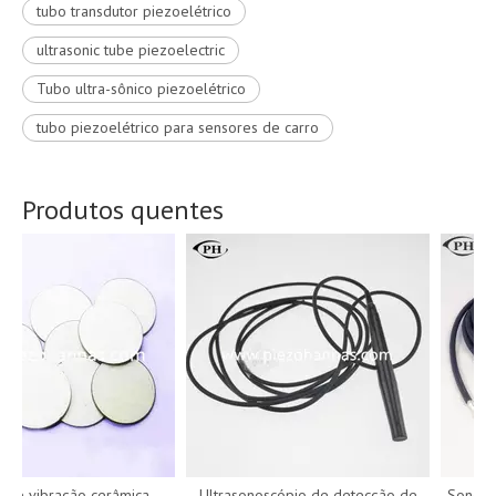
tubo transdutor piezoelétrico
ultrasonic tube piezoelectric
Tubo ultra-sônico piezoelétrico
tubo piezoelétrico para sensores de carro
Produtos quentes
e vibração cerâmica
Ultrasonoscópio de detecção de
Sonda de