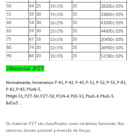
±
±
50
44
25
35
55
19
5%
28200
10%
±
±
55
39
30
35
55
19
5%
33800
10%
±
±
60
54
30
35
55
16
5%
41000
10%
±
±
65
59
30
35
55
15
5%
44600
10%
±
±
75
67
16
35
55
13
5%
20400
10%
±
±
80
74
20
35
55
12
5%
36900
10%
±
±
90
84
20
35
55
10
5%
52180
10%
3
Material .PZT
Normalmente, fornecemos P-41, P-42, P-43, P-51, P-52, P-53, P-81,
P-82, P-83, PSnN-5,
PMgN-51, PZT-5H, PZT-5X, PCrN-4, PliS-51, PbaS-4, PbaS-5,
BaTio3 ..
Os materiais PZT são classificados como cerâmicas funcionais. Nos
sensores, tornam possível a inversão de forças,