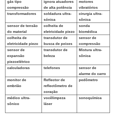
gás tipo
ignora atuadores
motores
compressão
de alta potência
vibratórios
transformadores
soldadura ultra-
cirurgia ultra-
sónica
sônica
sensor de tensão
colheita de
sonda
do material
eletricidade piezo
biomédica
colheita de
transdutor de
sensor de
eletricidade piezo
busca de peixes
compressão
sensor de
transdutor de
Mistura ultra-
expansão
beleza
sônica
piezoelétrico
calculadoras
telefones
sensor de
alarme do carro
monitor de
Reflector de
pedômetro
embrião
reflectômetro de
coração
médico ultra-
você
limpeza
sonoquímica
sônico
láser