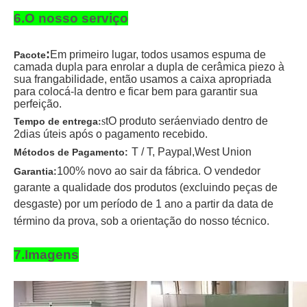
6.O nosso serviço
:
Em primeiro lugar, todos usamos espuma de
Pacote
camada dupla para enrolar a dupla de cerâmica piezo à
sua frangabilidade, então usamos a caixa apropriada
para colocá-la dentro e ficar bem para garantir sua
perfeição.
s
t
O produto será
enviado dentro de
Tempo de entrega
:
2
dias úteis após o pagamento recebido
.
T / T
, Paypal,
West Union
Métodos de Pagamento:
100% novo ao sair da fábrica. O vendedor
Garantia:
garante a qualidade dos produtos (excluindo peças de
desgaste) por um período de 1 ano a partir da data de
término da prova, sob a orientação do nosso técnico.
7.Imagens