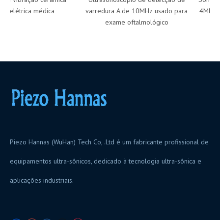
elétrica médica
varredura A de 10MHz usado para
4MHz para
exame oftalmológico
Piezo Hannas (WuHan) Tech Co, .Ltd é um fabricante profissional de
equipamentos ultra-sônicos, dedicado à tecnologia ultra-sônica e
aplicações industriais.