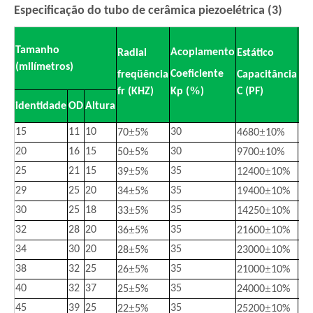
Especificação do tubo de cerâmica piezoelétrica (3)
Pi
Tamanho
Acoplamento
Radial
Estático
Co
(milímetros)
Coeficiente
freqüência
Capacitância
de
%
fr (KHZ)
Kp (
)
C (PF)
d3
identidade
OD
Altura
(C
±
±
15
11
10
30
50
70
5%
4680
10%
±
±
20
16
15
30
50
50
5%
9700
10%
±
±
25
21
15
35
50
39
5%
12400
10%
±
±
29
25
20
35
55
34
5%
19400
10%
±
±
30
25
18
35
55
33
5%
14250
10%
±
±
32
28
20
35
55
36
5%
21600
10%
±
±
34
30
20
35
55
28
5%
23000
10%
±
±
38
32
25
35
55
26
5%
21000
10%
±
±
40
32
37
35
55
25
5%
24000
10%
±
±
45
39
25
35
55
22
5%
25200
10%