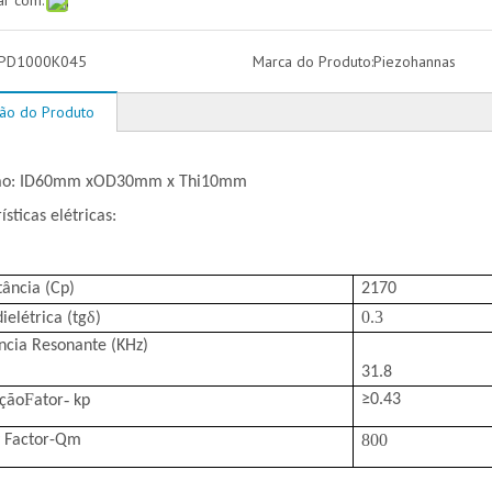
ar com:
PD1000K045
Marca do Produto:
Piezohannas
ção do Produto
ão: ID60mm xOD30mm x Thi10mm
ísticas elétricas:
tância (Cp)
2170
δ
0.3
ielétrica (tg
)
ncia Resonante (KHz)
31.8
F
-
≥
0.43
ação
ator
kp
800
y Factor-Qm