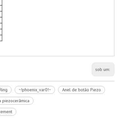
sob um:
Ring
~!phoenix_var0!~
Anel de botão Piezo
a piezocerâmica
urement