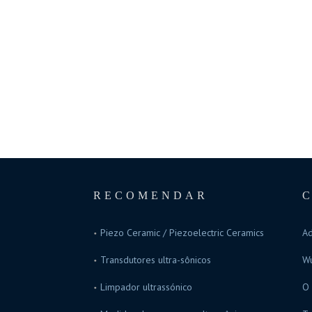
RECOMENDAR
Piezo Ceramic / Piezoelectric Ceramics
Ad
Transdutores ultra-sônicos
Wu
Limpador ultrassónico
O 