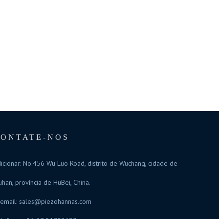
CONTATE-NOS
icionar: No.456 Wu Luo Road, distrito de Wuchang, cidade de
han, província de HuBei, China.
email:
sales@piezohannas.com