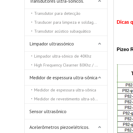
Transdutores ultra-sônicos.
Transdutor para detecção
Trasducer para limpeza e soldagem ultra-sônica
Dicas 
Transdutor acústico subaquático
Limpador ultrassónico
Pizeo R
Limpador ultra-sônico de 40Khz
High Frequency Clearner 80Khz / 100Khz / 130 / Khz
Medidor de espessura ultra-sônica
Medidor de espessura ultra-sônica
Medidor de revestimento ultra-sônico
Sensor ultrasônico
Acelerômetros piezoelétricos.