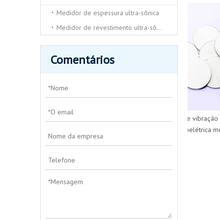
low cost piezo tube stack for
Medidor de espessura ultra-sônica
underwater device
Medidor de revestimento ultra-sônico
Comentários
sensor de vibração ce
piezoelétrica médi