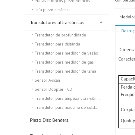
compartilh
Placas e blocos piezoelétricos
Hifu piezo cerâmica.
Modelo:
Transdutores ultra-sônicos
Descri
Transdutor de profundidade
Transdutor para distância
Dimens
Transdutor para medidor de vazão
Caracter
Transdutor para medidor de gás
Transdutor para medidor de lama
Capaci
Sensor A-scan
Perda d
Sensor Doppler TCD
Freqüê
Transdutor para limpeza ultra-sônica
Transdutor para máquina de solda ultra-sônica
C
expi
Piezo Disc Benders.
Qualit