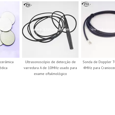
râmica
Ultrasonoscópio de detecção de
Sonda de Doppler TCD
ca
varredura A de 10MHz usado para
4MHz para Craniocervic
exame oftalmológico