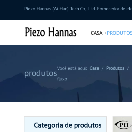
Piezo Hannas (WuHan) Tech Co, .Ltd.-Fornecedor de el
CASA
PRODUTO
Você está aqui:
Casa
/
Produtos
/
produtos
fluxo
Categoria de produtos