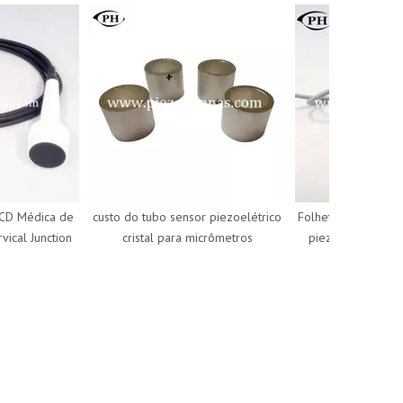
 Médica de
custo do tubo sensor piezoelétrico
Folheto de transdutor 
al Junction
cristal para micrômetros
piezoelétrico esféri
custo