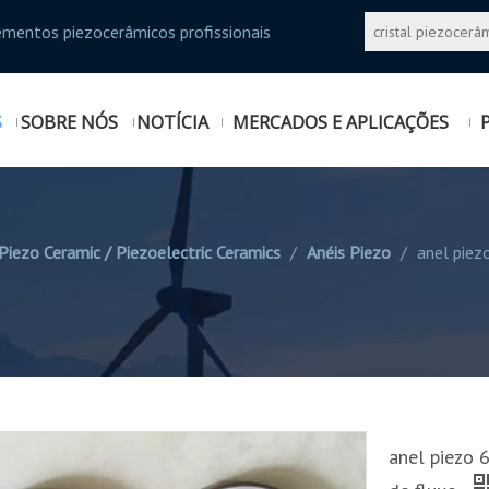
ementos piezocerâmicos profissionais
S
SOBRE NÓS
NOTÍCIA
MERCADOS E APLICAÇÕES
Piezo Ceramic / Piezoelectric Ceramics
/
Anéis Piezo
/
anel pie
anel piezo