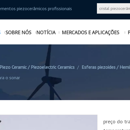
ementos piezocerâmicos profissionais
S
SOBRE NÓS
NOTÍCIA
MERCADOS E APLICAÇÕES
Piezo Ceramic / Piezoelectric Ceramics
/
Esferas piezoides / Hemi
ra o sonar
preço do tr