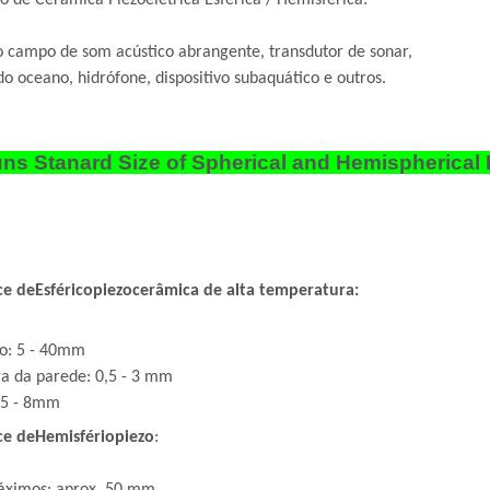
o de Cerâmica Piezoelétrica Esférica / Hemisférica:
 campo de som acústico abrangente, transdutor de sonar,
do oceano, hidrófone, dispositivo subaquático e outros.
ns Stanard Size of Spherical and Hemispherical 
ce de
Esférico
piezocerâmica de alta temperatura
:
o: 5 - 40mm
a da parede: 0,5 - 3 mm
 5 - 8mm
ce de
Hemisfério
piezo
: