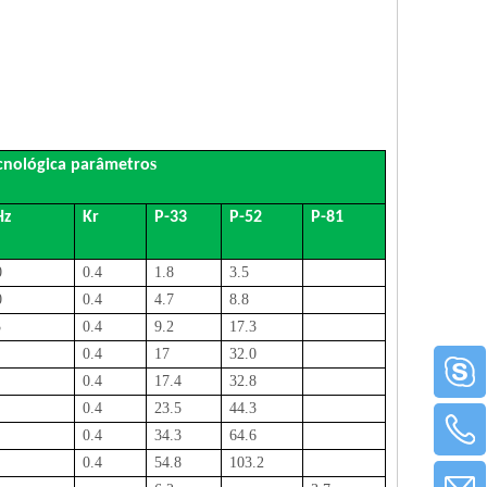
s
cnológica
parâmetro
Hz
Kr
P-33
P-52
P-81
0
0.4
1.8
3.5
0
0.4
4.7
8.8
3
0.4
9.2
17.3
0.4
17
32.0
0.4
17.4
32.8
0.4
23.5
44.3
0.4
34.3
64.6
0.4
54.8
103.2