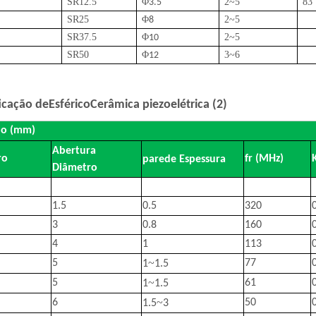
SR12.5
Φ
2
~
5
83
3.5
SR25
Φ
2
~
5
8
SR
37.5
Φ
2
~
5
10
SR
50
Φ
3
~
6
12
icação de
Esférico
Cerâmica piezoelétrica (2)
o (mm)
Abertura
ro
fr (MHz)
parede
Espessura
Diâmetro
1.5
0.5
320
3
0.8
160
4
1
113
~
5
77
1
1.5
~
5
61
1
1.5
~
6
50
1.5
3