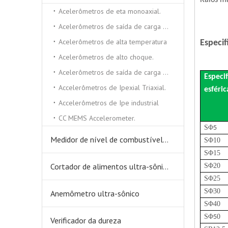
Raios m
Acelerômetros de eta monoaxial.
Acelerômetros de saída de carga triaxial
Acelerômetros de alta temperatura
Especif
Acelerômetros de alto choque.
Acelerômetros de saída de carga monoxial
Especi
Accelerômetros de Ipexial Triaxial.
esféric
Accelerômetros de Ipe industrial
CC MEMS Accelerometer.
S
Φ
5
Medidor de nível de combustível ultra-sônico
S
Φ
10
S
Φ
1
5
Cortador de alimentos ultra-sônicos
S
Φ
20
S
Φ
2
5
S
Φ
30
Anemômetro ultra-sônico
S
Φ
40
S
Φ
0
5
Verificador da dureza