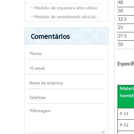
40
Medidor de espessura ultra-sônica
50
Medidor de revestimento ultra-sônico
12.5
25
Comentários
37.5
50
Especif
Hemisfé
Materi
hemisf
P-51
P-51