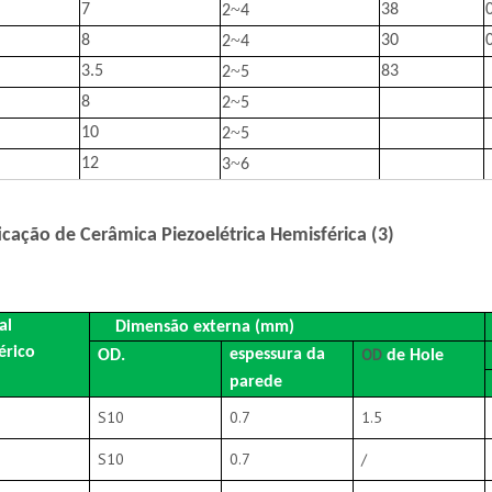
~
7
38
2
4
~
8
30
2
4
~
3.5
83
2
5
~
8
2
5
~
10
2
5
~
12
3
6
icação de Cerâmica Piezoelétrica Hemisférica (3)
rio
al
Dimensão externa (mm)
érico
OD
espessura da
OD.
de Hole
parede
S10
0.7
1.5
S10
0.7
/