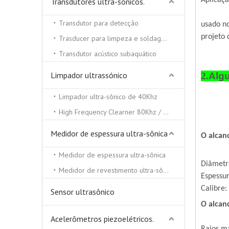
Aplicaçã
Transdutores ultra-sônicos.
Transdutor para detecção
usado no
projeto 
Trasducer para limpeza e soldagem ultra-sônica
Transdutor acústico subaquático
Limpador ultrassónico
2.
Algu
Limpador ultra-sônico de 40Khz
High Frequency Clearner 80Khz / 100Khz / 130 / Khz
Medidor de espessura ultra-sônica
O alcan
Medidor de espessura ultra-sônica
Diâmetr
Medidor de revestimento ultra-sônico
Espessur
Calibre:
Sensor ultrasônico
O alcan
Acelerômetros piezoelétricos.