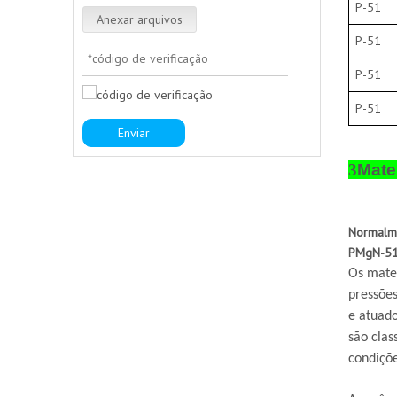
P-51
Anexar arquivos
P-51
P-51
P-51
Enviar
3
Mate
Normalme
PMgN-51,
Os mater
pressões
e atuado
são clas
condiçõe