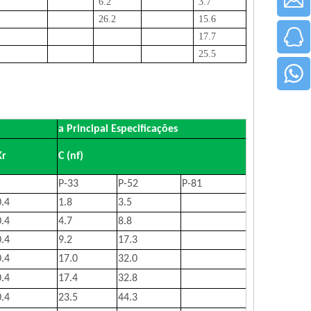
6.2
3.7
26.2
15.6
17.7
25.5
a Principal
Especificações
Kr
C (nf)
P-33
P-52
P-81
0.4
1.8
3.5
0.4
4.7
8.8
0.4
9.2
17.3
0.4
17.0
32.0
0.4
17.4
32.8
0.4
23.5
44.3