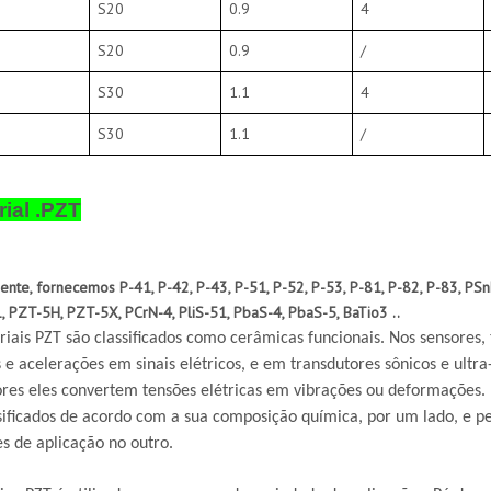
S20
0.9
4
S20
0.9
/
S30
1.1
4
S30
1.1
/
rial .PZT
nte, fornecemos P-41, P-42, P-43, P-51, P-52, P-53, P-81, P-82, P-83, PSn
 PZT-5H, PZT-5X, PCrN-4, PliS-51, PbaS-4, PbaS-5, BaTio3 ..
iais PZT são classificados como cerâmicas funcionais. Nos sensores, 
 e acelerações em sinais elétricos, e em transdutores sônicos e ultra
res eles convertem tensões elétricas em vibrações ou deformações. 
sificados de acordo com a sua composição química, por um lado, e pe
s de aplicação no outro.