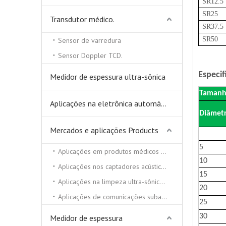
SR12.5
SR25
Transdutor médico.
SR
37.5
SR
50
Sensor de varredura
Sensor Doppler TCD.
Especif
Medidor de espessura ultra-sônica
Tamanh
Aplicações na eletrônica automática
Diâmet
Mercados e aplicações Products
5
Aplicações em produtos médicos e de beleza
10
Aplicações nos captadores acústicos
15
Aplicações na limpeza ultra-sônica e soldador ultra-sônico
20
Aplicações de comunicações subaquáticas
25
30
Medidor de espessura