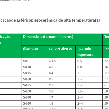
áximos: aprox. 50 mm
icação
de Esférico
piezocerâmica de alta temperatura
(1)
(
milímetros
）
ficação
Dimensão externa
Te
a
d
r
calibre aberto
fk
iamete
parede
espessura
S
Φ5
Φ
0.5
32
1.5
S
Φ
10
Φ
0.
8
16
3
S
Φ
1
5
Φ
1
11
4
S
Φ
20
Φ
1 ~ 1,5
77
5
S
Φ
2
5
Φ
1 ~ 1,5
61
5
S
Φ
30
Φ
1
.5
~
3
50
6
S
Φ
40
Φ
2
~
4
38
7
S
Φ
0
Φ
2
~
4
30
5
8