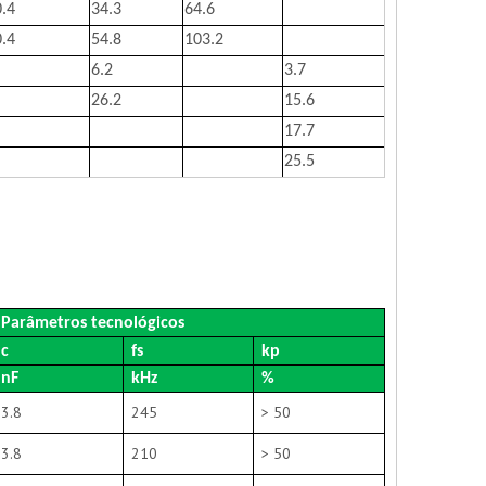
0.4
34.3
64.6
0.4
54.8
103.2
6.2
3.7
26.2
15.6
17.7
25.5
Parâmetros tecnológicos
c
fs
kp
nF
kHz
%
3.8
245
> 50
3.8
210
> 50