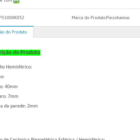
ar com:
PS1000K052
Marca do Produto:
Piezohannas
ção do Produto
rição do Produto
ho Hemisférico:
o:
ro: 40mm
uro: 7mm
ra da parede: 2mm