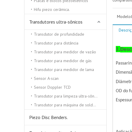
compartilh
Placas e blocos piezoelétricos
Hifu piezo cerâmica.
Modelo:
Transdutores ultra-sônicos
Descri
Transdutor de profundidade
Transdutor para distância
1.
Desc
Transdutor para medidor de vazão
Transdutor para medidor de gás
Passarin
Transdutor para medidor de lama
Dimensã
Sensor A-scan
Diâmet
Sensor Doppler TCD
OD do f
Transdutor para limpeza ultra-sônica
Espessu
Transdutor para máquina de solda ultra-sônica
Piezo Disc Benders.