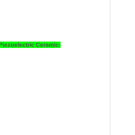
Piezoelectric Ceramic
: