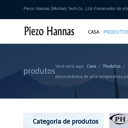
Piezo Hannas (WuHan) Tech Co, .Ltd.-Fornecedor de el
CASA
PRODUTO
Você está aqui:
Casa
/
Produtos
/
produtos
piezocerâmica de alta temperatura pa
Categoria de produtos