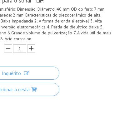
 para o sonar
isfério: Dimensão: Diâmetro: 40 mm OD do furo: 7 mm
arede: 2 mm Características do piezocerâmico de alta
 Baixa impedância 2. A forma de onda é estável 3. Alta
onversão eletromecânica 4. Perda de dielétrico baixa 5.
no 6 Grande volume de pulverização 7. A vida útil de mais
8. Acid corrosion
Inquérito
icionar a cesta