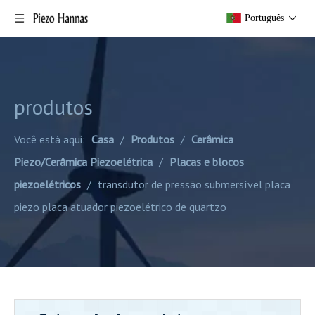
Português
produtos
Você está aqui:
Casa
/
Produtos
/
Cerâmica
Piezo/Cerâmica Piezoelétrica
/
Placas e blocos
piezoelétricos
/
transdutor de pressão submersível placa
piezo placa atuador piezoelétrico de quartzo