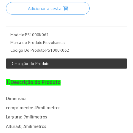
Adicionar a cesta
Modelo:
PS1000K062
Marca do Produto:
Piezohannas
Código Do Produto:
PS1000K062
Descrição do Produto
1.
Descrição do Produto
Dimensão:
comprimento
: 45
milímetros
Largura: 9
milímetros
0,2
Altura:
milímetros