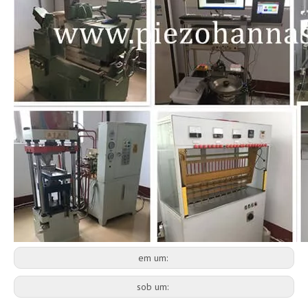
em um:
sob um: