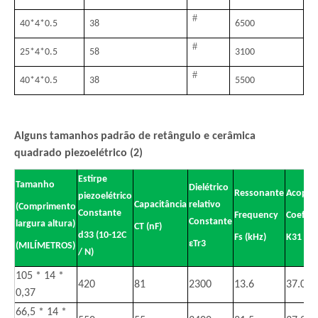
#
40
*
4
*
0.5
38
6500
#
25
*
4
*
0.5
58
3100
#
40
*
4
*
0.5
38
5500
Alguns tamanhos padrão de retângulo e cerâmica
quadrado piezoelétrico (2)
Estirpe
Tamanho
Dielétrico
Ressonante
Acopla
piezoelétrico
Capacitância
relativo
(Comprimento
Constante
Frequency
Coefici
Constante
largura altura)
CT (nF)
d33 (10-12C
Fs (kHz)
K31 (%)
εTr3
(MILÍMETROS)
/ N)
105 * 14 *
420
81
2300
13.6
37.0
0,37
66,5 * 14 *