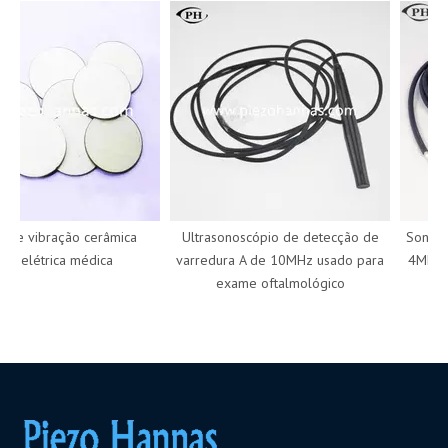
e vibração cerâmica
Ultrasonoscópio de detecção de
Sonda de
oelétrica médica
varredura A de 10MHz usado para
4MHz para
exame oftalmológico