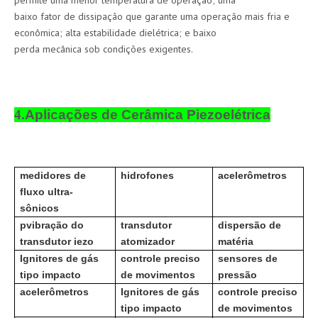
baixo fator de dissipação que garante uma operação mais fria e
econômica; alta estabilidade dielétrica; e baixo
perda mecânica sob condições exigentes.
4.
Aplicações de Cerâmica Piezoelétrica
medidores de
hidrofones
acelerômetros
fluxo ultra-
sônicos
p
vibração do
transdutor
dispersão de
transdutor iezo
atomizador
matéria
Ignitores de gás
controle preciso
sensores de
tipo impacto
de movimentos
pressão
acelerômetros
Ignitores de gás
controle preciso
tipo impacto
de movimentos