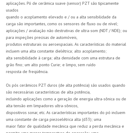
aplicações. Pó de cerâmica suave (sensor) PZT são tipicamente
usados
quando o acoplamento elevado e / ou a alta sensibilidade da
carga são importantes, como os sensores de fluxo ou de nível;
aplicações / avaliação não destrutivas de ultra-som (NDT / NDE); ou
para inspeções precisas de automóveis,
produtos estruturais ou aeroespaciais. As características do material
incluem uma alta constante dielétrica; alto acoplamento;
alta sensibilidade à carga; alta densidade com uma estrutura de
grão fino; um alto ponto Curie; e limpo, sem ruído
resposta de freqüência.
Os pós cerâmicos PZT duros (de alta potência) são usados ​​quando
são necessárias características de alta potência,
incluindo aplicações como a geração de energia ultra-sônica ou de
alta tensão em limpadores ultra-sônicos,
dispositivos sonar, etc. As características importantes do pó incluem
uma constante de carga piezoelétrica alta (d33); uma
maior fator de qualidade mecânica que reduz a perda mecânica e
permite uma menor temperatura de operação; uma