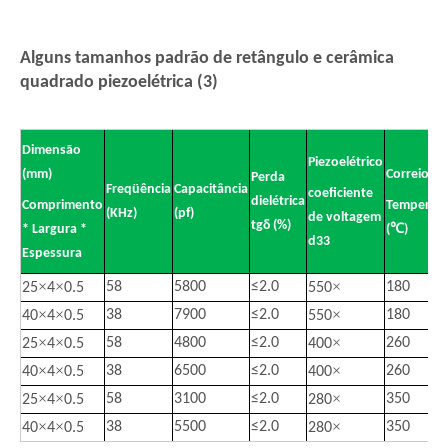
Alguns tamanhos padrão de retângulo e cerâmica
quadrado piezoelétrica (3)
Dimensão
Piezoelétrico
(mm)
Correio
Perda
Freqüência
Capacitância
coeficiente
dielétrica
Comprimento
Temperat
(KHz)
(pf)
de voltagem
tgδ (%)
* Largura *
(℃)
d33
Espessura
×
×
×
58
5800
≤
2.0
180
25
4
0.5
550
×
×
×
38
7900
≤
2.0
180
40
4
0.5
550
×
×
×
58
4800
≤
2.0
260
25
4
0.5
400
×
×
×
38
6500
≤
2.0
260
40
4
0.5
400
×
×
×
58
3100
≤
2.0
350
25
4
0.5
280
×
×
×
38
5500
≤
2.0
350
40
4
0.5
280