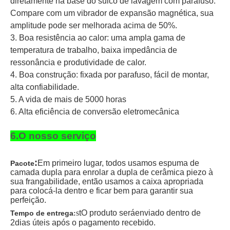
diretamente na base do sulco de lavagem com parafuso.
Compare com um vibrador de expansão magnética, sua
amplitude pode ser melhorada acima de 50%.
3. Boa resistência ao calor: uma ampla gama de
temperatura de trabalho, baixa impedância de
ressonância e produtividade de calor.
4. Boa construção: fixada por parafuso, fácil de montar,
alta confiabilidade.
5. A vida de mais de 5000 horas
6. Alta eficiência de conversão eletromecânica
6.O nosso serviço
:
Em primeiro lugar, todos usamos espuma de
Pacote
camada dupla para enrolar a dupla de cerâmica piezo à
sua frangabilidade, então usamos a caixa apropriada
para colocá-la dentro e ficar bem para garantir sua
perfeição.
s
t
O produto será
enviado dentro de
Tempo de entrega
:
2
dias úteis após o pagamento recebido
.