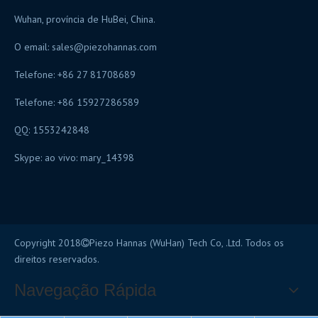
Wuhan, província de HuBei, China.
O email:
sales@piezohannas.com
Telefone: +86 27 81708689
Telefone: +86 15927286589
QQ: 1553242848
Skype: ao vivo: mary_14398
Copyright 2018
Piezo Hannas (WuHan) Tech Co, .Ltd. Todos os

direitos reservados.
Navegação Rápida