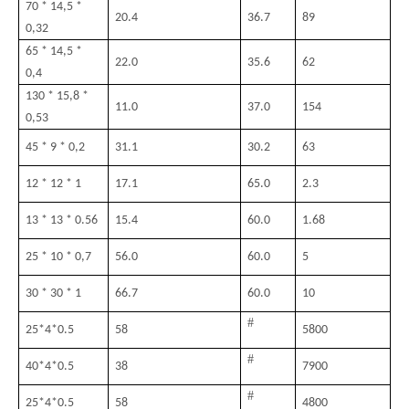
70 * 14,5 *
20.4
36.7
89
0,32
65 * 14,5 *
22.0
35.6
62
0,4
130 * 15,8 *
11.0
37.0
154
0,53
45 * 9 * 0,2
31.1
30.2
63
12 * 12 * 1
17.1
65.0
2.3
13 * 13 * 0.56
15.4
60.0
1.68
25 * 10 * 0,7
56.0
60.0
5
30 * 30 * 1
66.7
60.0
10
#
25
*
4
*
0.5
58
5800
#
40
*
4
*
0.5
38
7900
#
25
*
4
*
0.5
58
4800