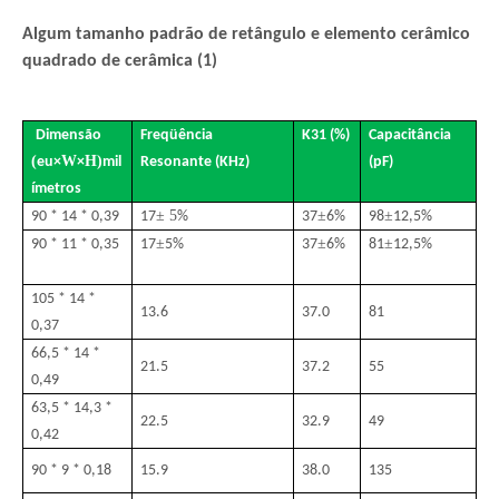
Algum tamanho padrão de retângulo e elemento cerâmico
quadrado de cerâmica (1)
Dimensão
Freqüência
K31 (%)
Capacitância
(
W
H
)
eu
×
×
mil
Resonante (KHz)
(pF)
ímetros
± 5
±
±
90 * 14 * 0,39
17
%
37
6%
98
12,5%
±
±
±
90 * 11 * 0,35
17
5%
37
6%
81
12,5%
105 * 14 *
13.6
37.0
81
0,37
66,5 * 14 *
21.5
37.2
55
0,49
63,5 * 14,3 *
22.5
32.9
49
0,42
90 * 9 * 0,18
15.9
38.0
135