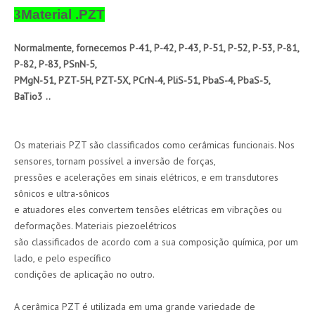
3
Material .PZT
Normalmente, fornecemos P-41, P-42, P-43, P-51, P-52, P-53, P-81,
P-82, P-83, PSnN-5,
PMgN-51, PZT-5H, PZT-5X, PCrN-4, PliS-51, PbaS-4, PbaS-5,
BaTio3 ..
Os materiais PZT são classificados como cerâmicas funcionais. Nos
sensores, tornam possível a inversão de forças,
pressões e acelerações em sinais elétricos, e em transdutores
sônicos e ultra-sônicos
e atuadores eles convertem tensões elétricas em vibrações ou
deformações. Materiais piezoelétricos
são classificados de acordo com a sua composição química, por um
lado, e pelo específico
condições de aplicação no outro.
A cerâmica PZT é utilizada em uma grande variedade de