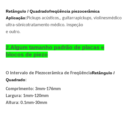
Retângulo / Quadrado
freqüência piezocerâmica
Aplicação:
Pickups acústicos,, guitarra
pickups, violines
médico
ultra-sônico
tratamento médico. inspeção
e outro.
2.Algum tamanho padrão de placas e
blocos de piezo
Retângulo /
O intervalo de Piezocerâmica de Freqüência
Quadrado
:
Comprimento: 3mm-176mm
Largura: 1mm-120mm
Altura: 0.1mm-30mm